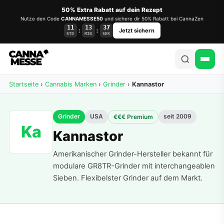
50% Extra Rabatt auf dein Rezept
Nutze den Code
CANNAMESSE50
und sichere dir 50% Rabatt bei CannaZen
11
13
37
:
:
Jetzt sichern
STD
MIN
SEK
Startseite
›
Cannabis Marken
›
Grinder
›
Kannastor
Grinder
USA
seit 2009
€€€ Premium
Ka
Kannastor
Amerikanischer Grinder-Hersteller bekannt für
modulare GR8TR-Grinder mit interchangeablen
Sieben. Flexibelster Grinder auf dem Markt.