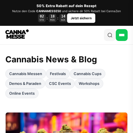
50% Extra Rabatt auf dein Rezept
Nutze den Code
CANNAMESSE50
und sichere dir 50% Rabatt bei CannaZen
02
18
13
:
:
Jetzt sichern
STD
MIN
SEK
Cannabis News & Blog
Cannabis Messen
Festivals
Cannabis Cups
Demos & Paraden
CSC Events
Workshops
Online Events