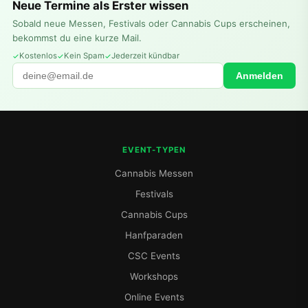
Neue Termine als Erster wissen
Sobald neue Messen, Festivals oder Cannabis Cups erscheinen,
bekommst du eine kurze Mail.
Kostenlos
Kein Spam
Jederzeit kündbar
Anmelden
EVENT-TYPEN
Cannabis Messen
Festivals
Cannabis Cups
Hanfparaden
CSC Events
Workshops
Online Events