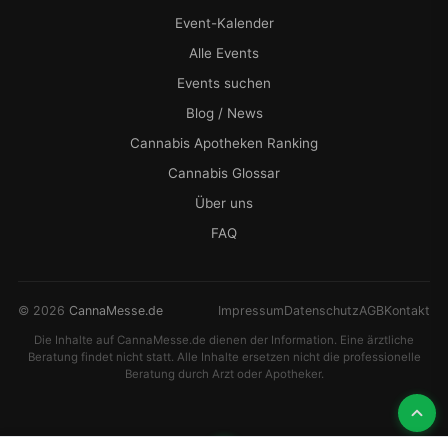
Event-Kalender
Alle Events
Events suchen
Blog / News
Cannabis Apotheken Ranking
Cannabis Glossar
Über uns
FAQ
© 2026
CannaMesse.de
Impressum
Datenschutz
AGB
Kontakt
Die Inhalte auf CannaMesse.de dienen der Information. Eine ärztliche
Beratung findet nicht statt. Alle Inhalte ersetzen nicht die professionelle
Beratung durch Arzt oder Apotheker.