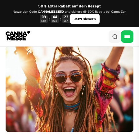
50% Extra Rabatt auf dein Rezept
Nutze den Code
CANNAMESSE50
und sichere dir 50% Rabatt bei CannaZen
09
44
22
:
:
Jetzt sichern
STD
MIN
SEK