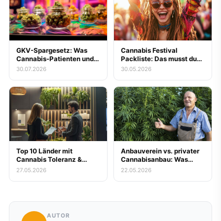
GKV-Spargesetz: Was
Cannabis Festival
Cannabis-Patienten und
Packliste: Das musst du
Messe-Besucher zur
mitnehmen
30.07.2026
30.05.2026
gestrichenen
Kassenerstattung für
Blüten jetzt wissen
müssen
Top 10 Länder mit
Anbauverein vs. privater
Cannabis Toleranz &
Cannabisanbau: Was
Legalität
lohnt sich wirklich?
27.05.2026
22.05.2026
AUTOR