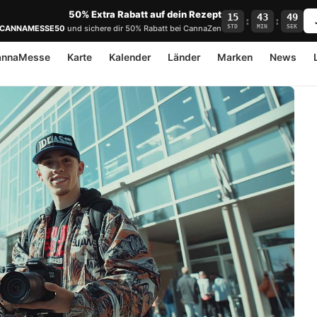
50% Extra Rabatt auf dein Rezept
15
43
48
:
:
STD
MIN
SEK
CANNAMESSE50
und sichere dir 50% Rabatt bei CannaZen
annaMesse
Karte
Kalender
Länder
Marken
News