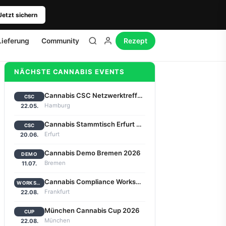
Jetzt sichern
Lieferung
Community
Rezept
NÄCHSTE CANNABIS EVENTS
Cannabis CSC Netzwerktreffen Hamburg 2026
CSC
Hamburg
22.05.
Cannabis Stammtisch Erfurt 2026
CSC
Erfurt
20.06.
Cannabis Demo Bremen 2026
DEMO
Bremen
11.07.
Cannabis Compliance Workshop Frankfurt 2026
WORKSHOP
Frankfurt
22.08.
München Cannabis Cup 2026
CUP
München
22.08.