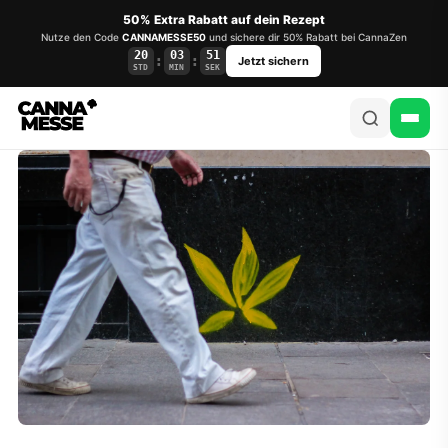
50% Extra Rabatt auf dein Rezept
Nutze den Code
CANNAMESSE50
und sichere dir 50% Rabatt bei CannaZen
20
03
51
:
:
Jetzt sichern
STD
MIN
SEK