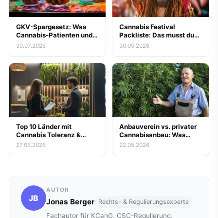
GKV-Spargesetz: Was
Cannabis Festival
Cannabis-Patienten und
Packliste: Das musst du
Messe-Besucher zur
mitnehmen
30.07.2026
30.05.2026
gestrichenen
Kassenerstattung für
Blüten jetzt wissen
müssen
Top 10 Länder mit
Anbauverein vs. privater
Cannabis Toleranz &
Cannabisanbau: Was
Legalität
lohnt sich wirklich?
27.05.2026
22.05.2026
AUTOR
JB
Jonas Berger
Rechts- & Regulierungsexperte
Fachautor für KCanG, CSC-Regulierung,