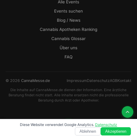
Alle Events
Events suchen
Blog / News
Cannabis Apotheken Ranking
Cannabis Glossar
Über uns
FAQ
© 2026
CannaMesse.de
Impressum
Datenschutz
AGB
Kontakt
Die Inhalte auf CannaMesse.de dienen der Information. Eine ärztliche
Beratung findet nicht statt. Alle Inhalte ersetzen nicht die professionelle
Beratung durch Arzt oder Apotheker.
Diese Website verwendet Google Analytics.
Datenschutz
Ablehnen
Akzeptieren
Start
Kalender
News
Rezept
Events