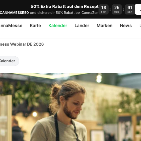
50% Extra Rabatt auf dein Rezept
18
26
00
:
:
STD
MIN
SEK
CANNAMESSE50
und sichere dir 50% Rabatt bei CannaZen
annaMesse
Karte
Kalender
Länder
Marken
News
iness Webinar DE 2026
Kalender