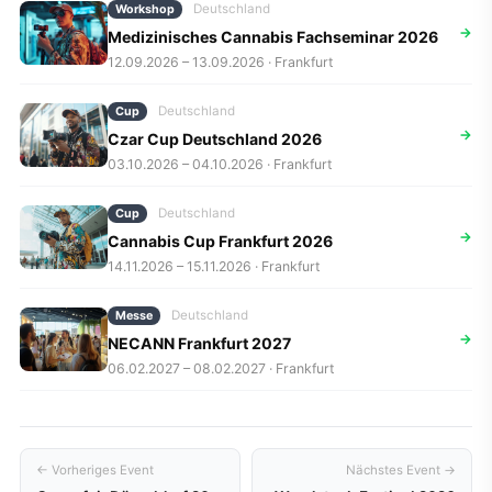
Deutschland
Workshop
→
Medizinisches Cannabis Fachseminar 2026
12.09.2026 – 13.09.2026 · Frankfurt
Deutschland
Cup
→
Czar Cup Deutschland 2026
03.10.2026 – 04.10.2026 · Frankfurt
Deutschland
Cup
→
Cannabis Cup Frankfurt 2026
14.11.2026 – 15.11.2026 · Frankfurt
Deutschland
Messe
→
NECANN Frankfurt 2027
06.02.2027 – 08.02.2027 · Frankfurt
← Vorheriges Event
Nächstes Event →