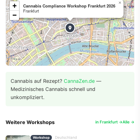
×
+
Cannabis Compliance Workshop Frankfurt 2026
Frankfurt
−
Cannabis auf Rezept?
CannaZen.de
—
Medizinisches Cannabis schnell und
unkompliziert.
Weitere Workshops
in Frankfurt →
Alle →
Deutschland
Workshop