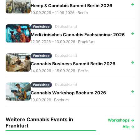
→
Hemp & Cannabis Summit Berlin 2026
10.09.2026 – 11.09.2026 · Berlin
Deutschland
Workshop
→
Medizinisches Cannabis Fachseminar 2026
12.09.2026 – 13.09.2026 · Frankfurt
Deutschland
Workshop
→
Cannabis Business Summit Berlin 2026
14.09.2026 – 15.09.2026 · Berlin
Deutschland
Workshop
→
Cannabis Workshop Bochum 2026
19.09.2026 · Bochum
Weitere Cannabis Events in
Workshops →
Frankfurt
Alle →