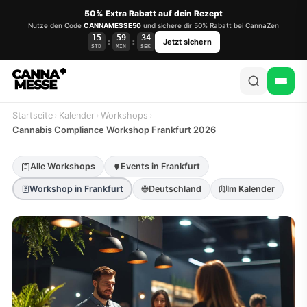
50% Extra Rabatt auf dein Rezept
Nutze den Code
CANNAMESSE50
und sichere dir 50% Rabatt bei CannaZen
15
59
34
:
:
Jetzt sichern
STD
MIN
SEK
Startseite
›
Kalender
›
Workshops
›
Cannabis Compliance Workshop Frankfurt 2026
Alle Workshops
Events in Frankfurt
Workshop in Frankfurt
Deutschland
Im Kalender