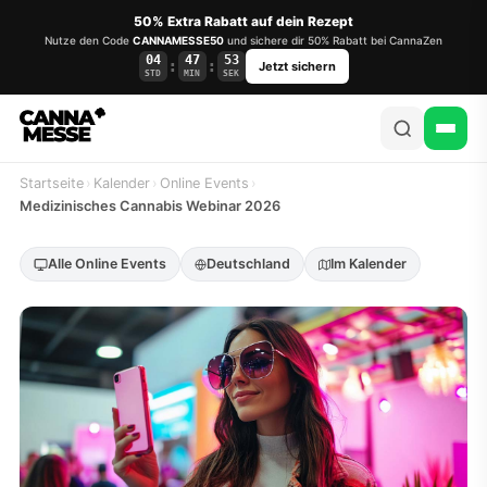
50% Extra Rabatt auf dein Rezept
Nutze den Code
CANNAMESSE50
und sichere dir 50% Rabatt bei CannaZen
04
47
53
:
:
Jetzt sichern
STD
MIN
SEK
Startseite
›
Kalender
›
Online Events
›
Medizinisches Cannabis Webinar 2026
Alle Online Events
Deutschland
Im Kalender