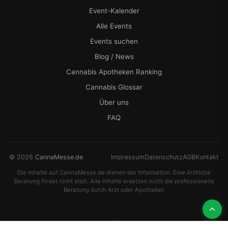
Event-Kalender
Alle Events
Events suchen
Blog / News
Cannabis Apotheken Ranking
Cannabis Glossar
Über uns
FAQ
© 2026
CannaMesse.de
Impressum
Datenschutz
AGB
Kontakt
Die Inhalte auf CannaMesse.de dienen der Information. Eine ärztliche
Beratung findet nicht statt. Alle Inhalte ersetzen nicht die professionelle
Beratung durch Arzt oder Apotheker.