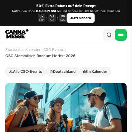
50% Extra Rabatt auf dein Rezept
Nutze den Code
CANNAMESSE50
und sichere dir 50% Rabatt bei CannaZen
02
51
03
:
:
Jetzt sichern
STD
MIN
SEK
Startseite
›
Kalender
›
CSC Events
›
CSC Stammtisch Bochum Herbst 2026
Alle CSC-Events
Deutschland
Im Kalender