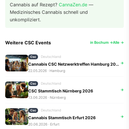
Cannabis auf Rezept?
CannaZen.de
—
Medizinisches Cannabis schnell und
unkompliziert.
Weitere CSC Events
in Bochum →
Alle →
Deutschland
Csc
→
Cannabis CSC Netzwerktreffen Hamburg 2026
22.05.2026 · Hamburg
Deutschland
Csc
→
CSC Stammtisch Nürnberg 2026
13.06.2026 · Nürnberg
Deutschland
Csc
→
Cannabis Stammtisch Erfurt 2026
20.06.2026 · Erfurt