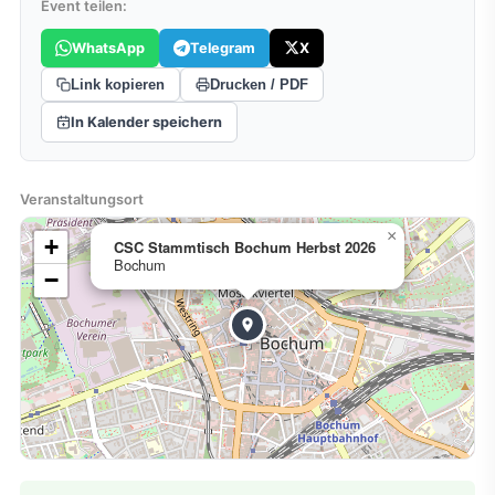
Event teilen:
WhatsApp
Telegram
X
Link kopieren
Drucken / PDF
In Kalender speichern
Veranstaltungsort
×
+
CSC Stammtisch Bochum Herbst 2026
Bochum
−