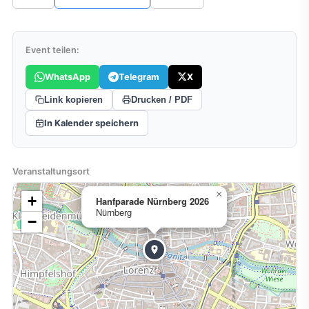
Event teilen:
WhatsApp
Telegram
X
Link kopieren
Drucken / PDF
In Kalender speichern
Veranstaltungsort
×
+
Hanfparade Nürnberg 2026
Nürnberg
−