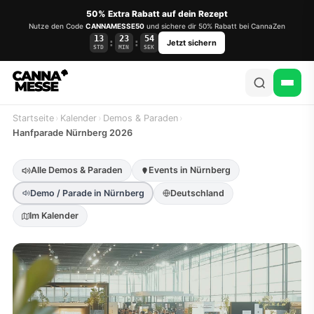
50% Extra Rabatt auf dein Rezept
Nutze den Code
CANNAMESSE50
und sichere dir 50% Rabatt bei CannaZen
13
23
53
:
:
Jetzt sichern
STD
MIN
SEK
Startseite
›
Kalender
›
Demos & Paraden
›
Hanfparade Nürnberg 2026
Alle Demos & Paraden
Events in Nürnberg
Demo / Parade in Nürnberg
Deutschland
Im Kalender