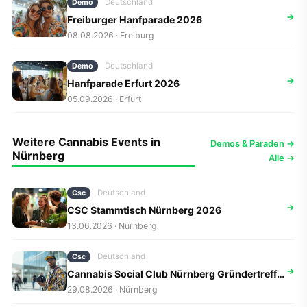
Deutschland
Demo
→
Freiburger Hanfparade 2026
08.08.2026 · Freiburg
Deutschland
Demo
→
Hanfparade Erfurt 2026
05.09.2026 · Erfurt
Weitere Cannabis Events in
Demos & Paraden →
Nürnberg
Alle →
Deutschland
Csc
→
CSC Stammtisch Nürnberg 2026
13.06.2026 · Nürnberg
Deutschland
Csc
→
Cannabis Social Club Nürnberg Gründertreffen 2026
29.08.2026 · Nürnberg