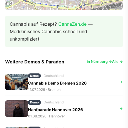
Cannabis auf Rezept?
CannaZen.de
—
Medizinisches Cannabis schnell und
unkompliziert.
Weitere Demos & Paraden
in Nürnberg →
Alle →
Deutschland
Demo
→
Cannabis Demo Bremen 2026
11.07.2026 · Bremen
Deutschland
Demo
→
Hanfparade Hannover 2026
01.08.2026 · Hannover