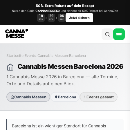
50% Extra Rabatt auf dein Rezept
Nutze den Code
CANNAMESSE50
und sichere dir 50% Rabatt bei CannaZen
18
29
06
:
:
Jetzt sichern
STD
MIN
SEK
Startseite
›
Events
›
Cannabis Messen
›
Barcelona
Cannabis Messen Barcelona 2026
1 Cannabis Messe 2026 in Barcelona — alle Termine,
Orte und Details auf einen Blick.
Cannabis Messen
Barcelona
1 Events gesamt
Barcelona ist ein wichtiger Standort für Cannabis