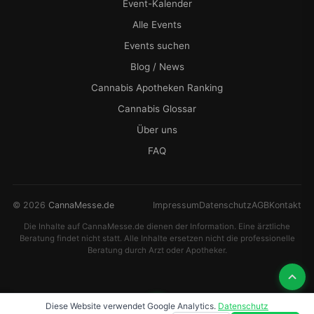
Event-Kalender
Alle Events
Events suchen
Blog / News
Cannabis Apotheken Ranking
Cannabis Glossar
Über uns
FAQ
© 2026
CannaMesse.de
Impressum
Datenschutz
AGB
Kontakt
Die Inhalte auf CannaMesse.de dienen der Information. Eine ärztliche
Beratung findet nicht statt. Alle Inhalte ersetzen nicht die professionelle
Beratung durch Arzt oder Apotheker.
Diese Website verwendet Google Analytics.
Datenschutz