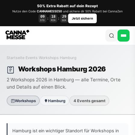
50% Extra Rabatt auf dein Rezept
Nutze den Code
CANNAMESSE50
und sichere dir 50% Rabatt bei CannaZen
09
18
29
:
:
Jetzt sichern
STD
MIN
SEK
Startseite
›
Events
›
Workshops
›
Hamburg
Workshops Hamburg 2026
2 Workshops 2026 in Hamburg — alle Termine, Orte
und Details auf einen Blick.
Workshops
Hamburg
4 Events gesamt
Hamburg ist ein wichtiger Standort für Workshops in