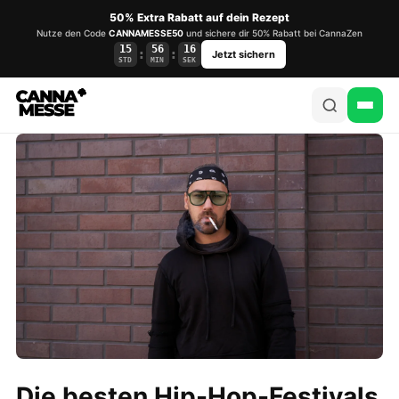
50% Extra Rabatt auf dein Rezept
Nutze den Code
CANNAMESSE50
und sichere dir 50% Rabatt bei CannaZen
15
56
16
:
:
Jetzt sichern
STD
MIN
SEK
Die besten Hip-Hop-Festivals