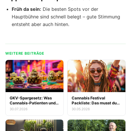
Früh da sein:
Die besten Spots vor der
Hauptbühne sind schnell belegt – gute Stimmung
entsteht aber auch hinten.
WEITERE BEITRÄGE
GKV-Spargesetz: Was
Cannabis Festival
Cannabis-Patienten und
Packliste: Das musst du
Messe-Besucher zur
mitnehmen
30.07.2026
30.05.2026
gestrichenen
Kassenerstattung für
Blüten jetzt wissen
müssen