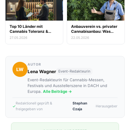
Top 10 Länder mit
Anbauverein vs. privater
Cannabis Toleranz &
Cannabisanbau: Was
Legalität
lohnt sich wirklich?
27.05.2026
22.05.2026
AUTOR
LW
Lena Wagner
Event-Redakteurin
Event-Redakteurin für Cannabis-Messen,
Festivals und Ausstellerszene in DACH und
Europa.
Alle Beiträge →
Redaktionell geprüft &
Stephan
·
Herausgeber
freigegeben von
Czaja