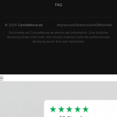
FAQ
© 2026
CannaMesse.de
Impressum
Datenschutz
AGB
Kontakt
Die Inhalte auf CannaMesse.de dienen der Information. Eine ärztliche
Beratung findet nicht statt. Alle Inhalte ersetzen nicht die professionelle
Beratung durch Arzt oder Apotheker.
×