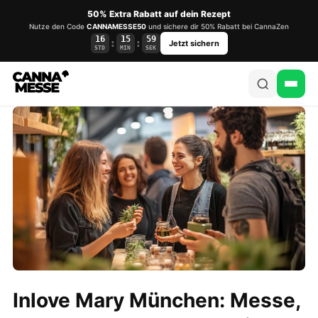
50% Extra Rabatt auf dein Rezept
Nutze den Code
CANNAMESSE50
und sichere dir 50% Rabatt bei CannaZen
16
15
58
:
:
Jetzt sichern
STD
MIN
SEK
Inlove Mary München: Messe,