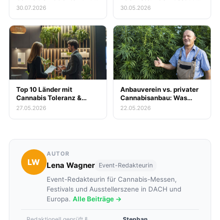
Messe-Besucher zur
mitnehmen
30.07.2026
30.05.2026
gestrichenen
Kassenerstattung für
Blüten jetzt wissen
müssen
Top 10 Länder mit
Anbauverein vs. privater
Cannabis Toleranz &
Cannabisanbau: Was
Legalität
lohnt sich wirklich?
27.05.2026
22.05.2026
AUTOR
LW
Lena Wagner
Event-Redakteurin
Event-Redakteurin für Cannabis-Messen,
Festivals und Ausstellerszene in DACH und
Europa.
Alle Beiträge →
Redaktionell geprüft &
Stephan