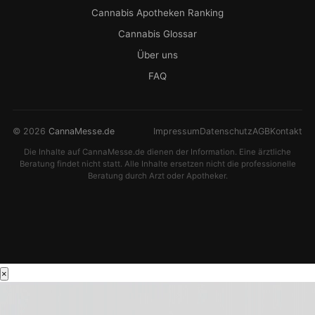
Cannabis Apotheken Ranking
Cannabis Glossar
Über uns
FAQ
© 2026
CannaMesse.de
Impressum
Datenschutz
AGB
Kontakt
Die Inhalte auf CannaMesse.de dienen der Information. Eine ärztliche
Beratung findet nicht statt. Alle Inhalte ersetzen nicht die professionelle
Beratung durch Arzt oder Apotheker.
×