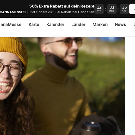
50% Extra Rabatt auf dein Rezept
12
33
34
:
:
STD
MIN
SEK
CANNAMESSE50
und sichere dir 50% Rabatt bei CannaZen
annaMesse
Karte
Kalender
Länder
Marken
News