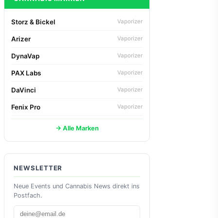
Storz & Bickel
Vaporizer
Arizer
Vaporizer
DynaVap
Vaporizer
PAX Labs
Vaporizer
DaVinci
Vaporizer
Fenix Pro
Vaporizer
→ Alle Marken
NEWSLETTER
Neue Events und Cannabis News direkt ins
Postfach.