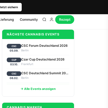
Jetzt sichern
Lieferung
Community
Rezept
NÄCHSTE CANNABIS EVENTS
CSC Forum Deutschland 2026
CSC
Berlin
05.09.
Czar Cup Deutschland 2026
CUP
Frankfurt
03.10.
CSC Deutschland Summit 2027
CSC
Berlin
06.02.
→ Alle Events anzeigen
CANNABIS MARKEN