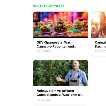
WEITERE BEITRÄGE
GKV-Spargesetz: Was
Cannabi
Cannabis-Patienten und
Das mu
Messe-Besucher zur
30.07.2026
30.05.2
gestrichenen Kassenerstattung
für Blüten jetzt wissen müssen
Anbauverein vs. privater
Cannabisanbau: Was lohnt sich
wirklich?
22.05.2026