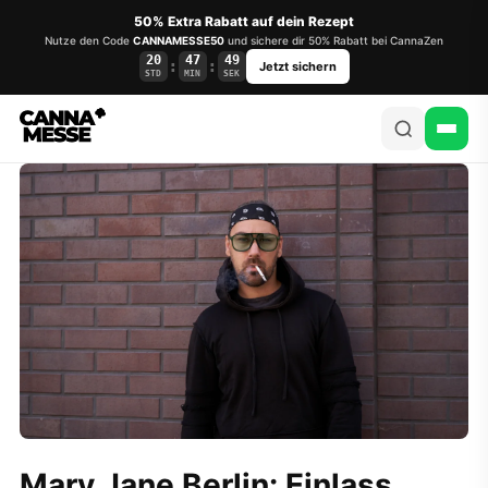
50% Extra Rabatt auf dein Rezept
Nutze den Code
CANNAMESSE50
und sichere dir 50% Rabatt bei CannaZen
20
47
49
:
:
Jetzt sichern
STD
MIN
SEK
Mary Jane Berlin: Einlass,