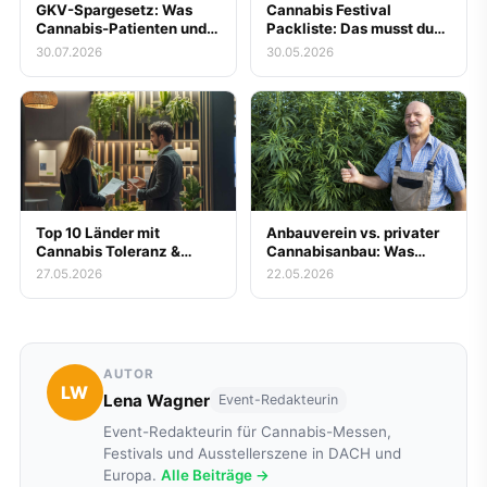
GKV-Spargesetz: Was
Cannabis Festival
Cannabis-Patienten und
Packliste: Das musst du
Messe-Besucher zur
mitnehmen
30.07.2026
30.05.2026
gestrichenen
Kassenerstattung für
Blüten jetzt wissen
müssen
Top 10 Länder mit
Anbauverein vs. privater
Cannabis Toleranz &
Cannabisanbau: Was
Legalität
lohnt sich wirklich?
27.05.2026
22.05.2026
AUTOR
LW
Lena Wagner
Event-Redakteurin
Event-Redakteurin für Cannabis-Messen,
Festivals und Ausstellerszene in DACH und
Europa.
Alle Beiträge →