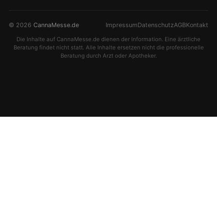
© 2026
CannaMesse.de
Impressum
Datenschutz
AGB
Kontakt
Die Inhalte auf CannaMesse.de dienen der Information. Eine ärztliche
Beratung findet nicht statt. Alle Inhalte ersetzen nicht die professionelle
Beratung durch Arzt oder Apotheker.