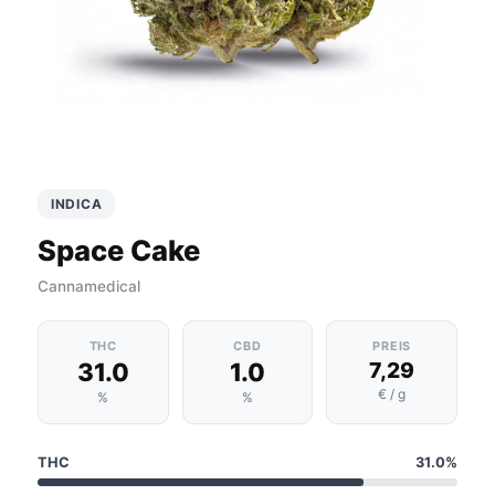
INDICA
Space Cake
Cannamedical
THC
CBD
PREIS
31.0
1.0
7,29
€ / g
%
%
THC
31.0%