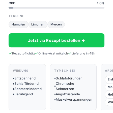
CBD
1.0%
TERPENE
Humulen
Limonen
Myrcen
Jetzt via Rezept bestellen →
Rezeptpflichtig
Online-Arzt möglich
Lieferung in 48h
WIRKUNG
TYPISCH BEI
ARO
Entspannend
Schlafstörungen
Erd
Schlaffördernd
Chronische
Mo
Schmerzlindernd
Schmerzen
Beruhigend
Angstzustände
Hol
Muskelverspannungen
Wü