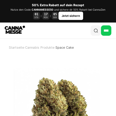
50% Extra Rabatt auf dein Rezept
Nutze den Code
CANNAMESSE50
und sichere dir 50% Rabatt bei CannaZen
01
17
05
:
:
Jetzt sichern
STD
MIN
SEK
Startseite
›
Cannabis Produkte
›
Space Cake