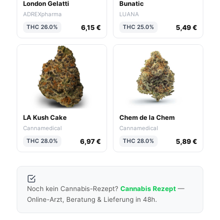
London Gelatti
Bunatic
ADREXpharma
LUANA
6,15 €
5,49 €
THC 26.0%
THC 25.0%
LA Kush Cake
Chem de la Chem
Cannamedical
Cannamedical
6,97 €
5,89 €
THC 28.0%
THC 28.0%
Noch kein Cannabis-Rezept?
Cannabis Rezept
—
Online-Arzt, Beratung & Lieferung in 48h.