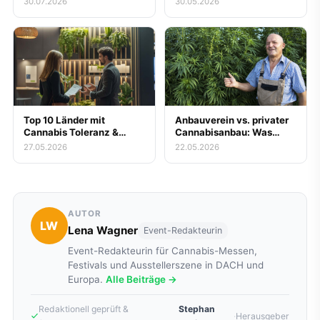
30.07.2026
30.05.2026
gestrichenen
Kassenerstattung für
Blüten jetzt wissen
müssen
Top 10 Länder mit
Anbauverein vs. privater
Cannabis Toleranz &
Cannabisanbau: Was
Legalität
lohnt sich wirklich?
27.05.2026
22.05.2026
AUTOR
LW
Lena Wagner
Event-Redakteurin
Event-Redakteurin für Cannabis-Messen,
Festivals und Ausstellerszene in DACH und
Europa.
Alle Beiträge →
Redaktionell geprüft &
Stephan
·
Herausgeber