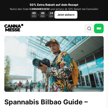
50% Extra Rabatt auf dein Rezept
Nutze den Code
CANNAMESSE50
und sichere dir 50% Rabatt bei CannaZen
09
40
23
:
:
Jetzt sichern
STD
MIN
SEK
Spannabis Bilbao Guide –