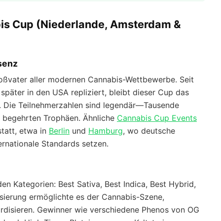
bis Cup (Niederlande, Amsterdam &
äsenz
roßvater aller modernen Cannabis-Wettbewerbe. Seit
päter in den USA repliziert, bleibt dieser Cup das
. Die Teilnehmerzahlen sind legendär—Tausende
e begehrten Trophäen. Ähnliche
Cannabis Cup Events
statt, etwa in
Berlin
und
Hamburg
, wo deutsche
ernationale Standards setzen.
n Kategorien: Best Sativa, Best Indica, Best Hybrid,
isierung ermöglichte es der Cannabis-Szene,
dardisieren. Gewinner wie verschiedene Phenos von OG