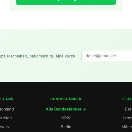
ups erscheinen, bekommst du eine kurze
H LAND
BUNDESLÄNDER
STÄ
schland
Alle Bundesländer →
Berl
rreich
NRW
Hamb
hweiz
Berlin
Münc