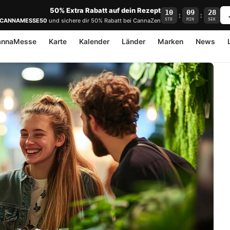
50% Extra Rabatt auf dein Rezept
10
09
27
:
:
STD
MIN
SEK
CANNAMESSE50
und sichere dir 50% Rabatt bei CannaZen
annaMesse
Karte
Kalender
Länder
Marken
News