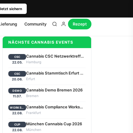
Jetzt sichern
Lieferung
Community
Rezept
NÄCHSTE CANNABIS EVENTS
Cannabis CSC Netzwerktreffen Hamburg 2026
CSC
Hamburg
22.05.
Cannabis Stammtisch Erfurt 2026
CSC
Erfurt
20.06.
Cannabis Demo Bremen 2026
DEMO
Bremen
11.07.
Cannabis Compliance Workshop Frankfurt 2026
WORKSHOP
Frankfurt
22.08.
München Cannabis Cup 2026
CUP
München
22.08.