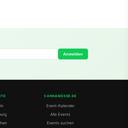
Anmelden
DTE
CANNAMESSE.DE
in
Event-Kalender
urg
Alle Events
hen
Events suchen