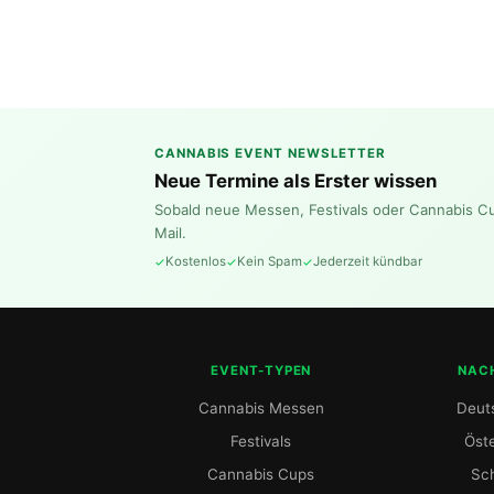
CANNABIS EVENT NEWSLETTER
Neue Termine als Erster wissen
Sobald neue Messen, Festivals oder Cannabis C
Mail.
Kostenlos
Kein Spam
Jederzeit kündbar
EVENT-TYPEN
NAC
Cannabis Messen
Deut
Festivals
Öste
Cannabis Cups
Sc