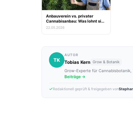
Anbauverein vs. privater
Cannabisanbau: Was lohnt sich
wirklich?
22.05.2026
AUTOR
TK
Tobias Kern
Grow & Botanik
Grow-Experte für Cannabisbotanik,
Beiträge →
Redaktionell geprüft & freigegeben von
Stephan