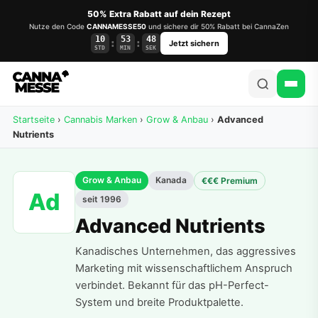
50% Extra Rabatt auf dein Rezept
Nutze den Code
CANNAMESSE50
und sichere dir 50% Rabatt bei CannaZen
10
53
48
:
:
Jetzt sichern
STD
MIN
SEK
Startseite
›
Cannabis Marken
›
Grow & Anbau
›
Advanced
Nutrients
Grow & Anbau
Kanada
€€€ Premium
Ad
seit 1996
Advanced Nutrients
Kanadisches Unternehmen, das aggressives
Marketing mit wissenschaftlichem Anspruch
verbindet. Bekannt für das pH-Perfect-
System und breite Produktpalette.