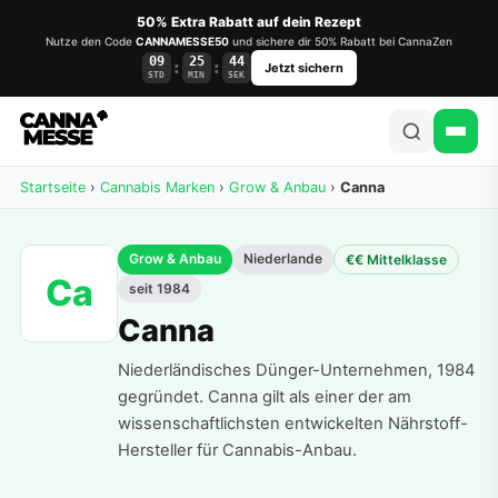
50% Extra Rabatt auf dein Rezept
Nutze den Code
CANNAMESSE50
und sichere dir 50% Rabatt bei CannaZen
09
25
44
:
:
Jetzt sichern
STD
MIN
SEK
Startseite
›
Cannabis Marken
›
Grow & Anbau
›
Canna
Grow & Anbau
Niederlande
€€ Mittelklasse
Ca
seit 1984
Canna
Niederländisches Dünger-Unternehmen, 1984
gegründet. Canna gilt als einer der am
wissenschaftlichsten entwickelten Nährstoff-
Hersteller für Cannabis-Anbau.