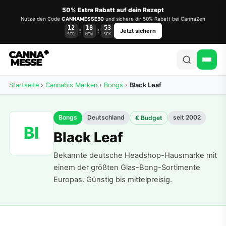
50% Extra Rabatt auf dein Rezept
Nutze den Code
CANNAMESSE50
und sichere dir 50% Rabatt bei CannaZen
12
18
52
:
:
Jetzt sichern
STD
MIN
SEK
Startseite
›
Cannabis Marken
›
Bongs
›
Black Leaf
Bongs
Deutschland
seit 2002
€ Budget
Bl
Black Leaf
Bekannte deutsche Headshop-Hausmarke mit
einem der größten Glas-Bong-Sortimente
Europas. Günstig bis mittelpreisig.