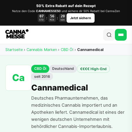
50% Extra Rabatt auf dein Rezept
Nutze den Code
CANNAMESSE50
und sichere dir 50% Rabatt bei CannaZen
07
56
20
:
:
Jetzt sichern
STD
MIN
SEK
Startseite
›
Cannabis Marken
›
CBD Öl
›
Cannamedical
CBD Öl
Deutschland
€€€€ High-End
Ca
seit 2016
Cannamedical
Deutsches Pharmaunternehmen, das
medizinisches Cannabis importiert und an
Apotheken liefert. Cannamedical ist eines der
wenigen deutschen Unternehmen mit
behördlicher Cannabis-Importerlaubnis.