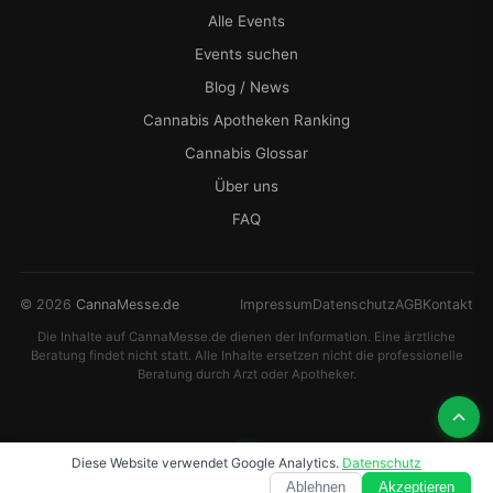
Alle Events
Events suchen
Blog / News
Cannabis Apotheken Ranking
Cannabis Glossar
Über uns
FAQ
© 2026
CannaMesse.de
Impressum
Datenschutz
AGB
Kontakt
Die Inhalte auf CannaMesse.de dienen der Information. Eine ärztliche
Beratung findet nicht statt. Alle Inhalte ersetzen nicht die professionelle
Beratung durch Arzt oder Apotheker.
Diese Website verwendet Google Analytics.
Datenschutz
Ablehnen
Akzeptieren