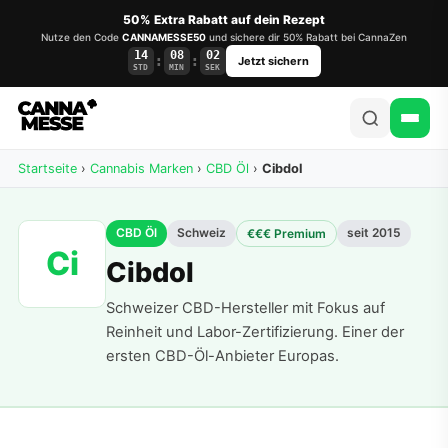
50% Extra Rabatt auf dein Rezept
Nutze den Code
CANNAMESSE50
und sichere dir 50% Rabatt bei CannaZen
14
08
02
:
:
Jetzt sichern
STD
MIN
SEK
Startseite
›
Cannabis Marken
›
CBD Öl
›
Cibdol
CBD Öl
Schweiz
seit 2015
€€€ Premium
Ci
Cibdol
Schweizer CBD-Hersteller mit Fokus auf
Reinheit und Labor-Zertifizierung. Einer der
ersten CBD-Öl-Anbieter Europas.