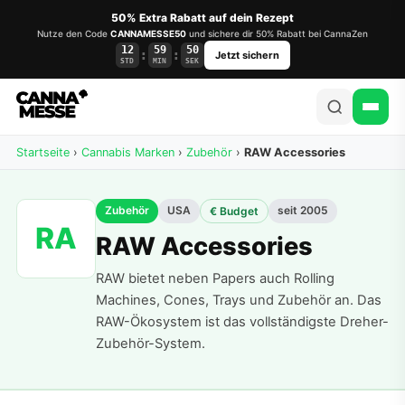
50% Extra Rabatt auf dein Rezept
Nutze den Code
CANNAMESSE50
und sichere dir 50% Rabatt bei CannaZen
12
59
50
:
:
Jetzt sichern
STD
MIN
SEK
Startseite
›
Cannabis Marken
›
Zubehör
›
RAW Accessories
Zubehör
USA
seit 2005
€ Budget
RA
RAW Accessories
RAW bietet neben Papers auch Rolling
Machines, Cones, Trays und Zubehör an. Das
RAW-Ökosystem ist das vollständigste Dreher-
Zubehör-System.