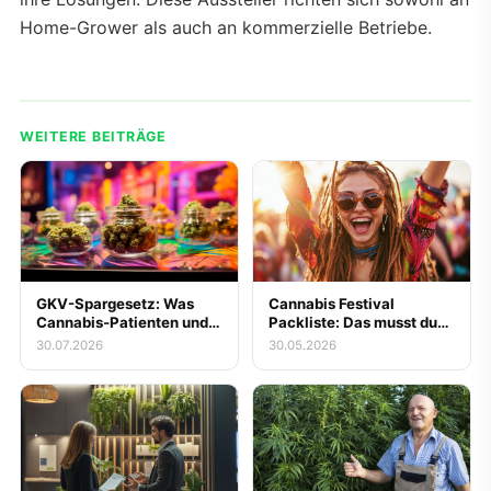
Home-Grower als auch an kommerzielle Betriebe.
WEITERE BEITRÄGE
GKV-Spargesetz: Was
Cannabis Festival
Cannabis-Patienten und
Packliste: Das musst du
Messe-Besucher zur
mitnehmen
30.07.2026
30.05.2026
gestrichenen
Kassenerstattung für
Blüten jetzt wissen
müssen