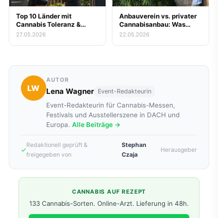
Top 10 Länder mit
Anbauverein vs. privater
Cannabis Toleranz &
Cannabisanbau: Was
Legalität
lohnt sich wirklich?
27.05.2026
22.05.2026
AUTOR
LW
Lena Wagner
Event-Redakteurin
Event-Redakteurin für Cannabis-Messen,
Festivals und Ausstellerszene in DACH und
Europa.
Alle Beiträge →
Redaktionell geprüft &
Stephan
·
Herausgeber
freigegeben von
Czaja
CANNABIS AUF REZEPT
133 Cannabis-Sorten. Online-Arzt. Lieferung in 48h.