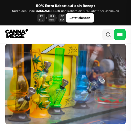
50% Extra Rabatt auf dein Rezept
Nutze den Code
CANNAMESSE50
und sichere dir 50% Rabatt bei CannaZen
15
03
25
:
:
Jetzt sichern
STD
MIN
SEK