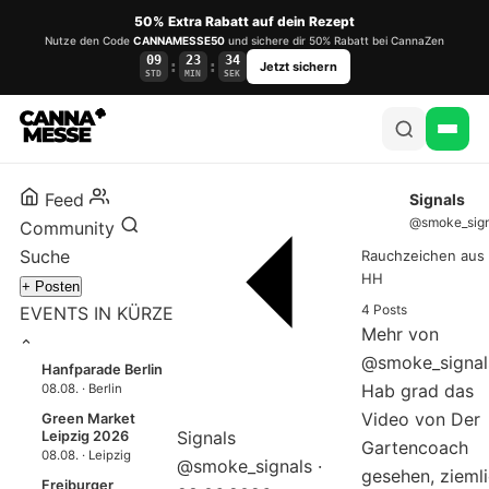
50% Extra Rabatt auf dein Rezept
Nutze den Code
CANNAMESSE50
und sichere dir 50% Rabatt bei CannaZen
09
23
33
:
:
Jetzt sichern
STD
MIN
SEK
Feed
Signals
@smoke_sign
Community
Suche
Rauchzeichen aus
HH
+ Posten
4 Posts
EVENTS IN KÜRZE
Mehr von
@smoke_signal
Hanfparade Berlin
Hab grad das
08.08. · Berlin
Video von Der
Green Market
Signals
Leipzig 2026
Gartencoach
08.08. · Leipzig
@smoke_signals
·
gesehen, zieml
Freiburger