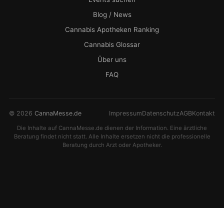
Blog / News
Cannabis Apotheken Ranking
Cannabis Glossar
Über uns
FAQ
© 2026
CannaMesse.de
Impressum
Datenschutz
AGB
Kontakt
Die Inhalte auf CannaMesse.de dienen der Information. Eine ärztliche
Beratung findet nicht statt. Alle Inhalte ersetzen nicht die professionelle
Beratung durch Arzt oder Apotheker.