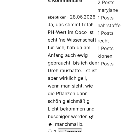
4 Kommentare
2 Posts
maryjane
·
28.06.2026
skeptiker
1 Posts
Ja, das stimmt total!
nährstoffe
PH-Wert im Coco ist
1 Posts
echt 'ne Wissenschaft
recht
für sich, hab da am
1 Posts
Anfang auch ewig
klonen
gebraucht, bis ich den
1 Posts
Dreh raushatte. Lst ist
aber wirklich geil,
wenn man sieht, wie
die Pflanzen dann
schön gleichmäßig
Licht bekommen und
buschiger werden 🌿
🔥. manchmal b.
2