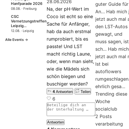
28.06.2026
guter Guide für
Hanfparade 2026
Na, der pH-Wert im
08.08. · Freiburg
An…
Hab mich 
Coco ist echt so eine
CSC
jetzt auch mal 
Vernetzungstreffen
Sache für Anfänger,
Leipzig…
den LST-Autos
hab da auch erstmal
12.08. · Leipzig
gewagt, und
rumprobiert, bis es
Alle Events →
muss sagen, ist
passte! Und LST
sch…
Hab mich
macht richtig Laune,
jetzt auch mal 
oder, wenn man sieht,
lst bei
wie die Mädels sich
autoflowers
schön biegen und
rumgeschlagen
buschiger werden?
ehrlich gesa…
4
Antworten
Teilen
Trending diese
6
Woche
socialclub
2 Posts
Antworten
verarbeitung