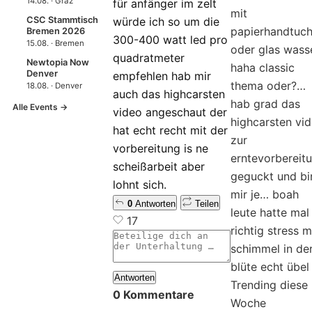
14.08. · Graz
für anfänger im zelt
mit
CSC Stammtisch
würde ich so um die
papierhandtuc
Bremen 2026
300-400 watt led pro
15.08. · Bremen
oder glas wass
quadratmeter
Newtopia Now
haha classic
Denver
empfehlen hab mir
thema oder?…
18.08. · Denver
auch das highcarsten
hab grad das
Alle Events →
video angeschaut der
highcarsten vi
hat echt recht mit der
zur
vorbereitung is ne
erntevorbereit
scheißarbeit aber
geguckt und bi
lohnt sich.
mir je…
boah
0
Antworten
Teilen
leute hatte mal
17
richtig stress m
schimmel in de
blüte echt übel
Antworten
Trending diese
0 Kommentare
Woche