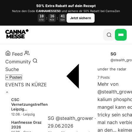
50% Extra Rabatt auf dein Rezept
Nutze den Code
CANNAMESSE50
und sichere dir 50% Rabatt bei CannaZen
10
16
40
:
:
Jetzt sichern
STD
MIN
SEK
Feed
SG
@stealth_gr
Community
Suche
under the radar
+ Posten
7 Posts
Mehr von
EVENTS IN KÜRZE
@stealth_grow
kalium phosph
CSC
Vernetzungstreffen
mangel kann e
Leipzig…
tricky sein sch
12.08. · Leipzig
SG
@stealth_grower
·
mal nach verbi
Hanfmesse Graz
29.06.2026
2026
an den…
keime