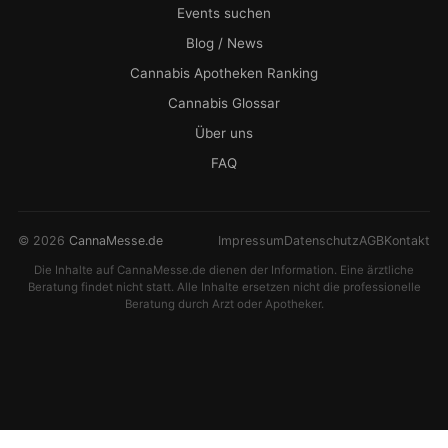
Events suchen
Blog / News
Cannabis Apotheken Ranking
Cannabis Glossar
Über uns
FAQ
© 2026
CannaMesse.de
Impressum
Datenschutz
AGB
Kontakt
Die Inhalte auf CannaMesse.de dienen der Information. Eine ärztliche
Beratung findet nicht statt. Alle Inhalte ersetzen nicht die professionelle
Beratung durch Arzt oder Apotheker.