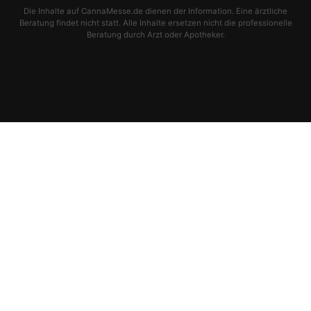
Die Inhalte auf CannaMesse.de dienen der Information. Eine ärztliche
Beratung findet nicht statt. Alle Inhalte ersetzen nicht die professionelle
Beratung durch Arzt oder Apotheker.