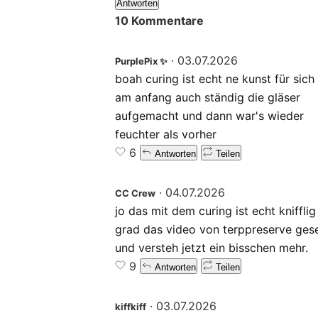
Antworten
10 Kommentare
·
03.07.2026
PurplePix ✨
boah curing ist echt ne kunst für sich
am anfang auch ständig die gläser
aufgemacht und dann war's wieder
feuchter als vorher
6
Antworten
Teilen
·
04.07.2026
CC Crew
jo das mit dem curing ist echt kniffli
grad das video von terppreserve ges
und versteh jetzt ein bisschen mehr.
9
Antworten
Teilen
·
03.07.2026
kiffkiff