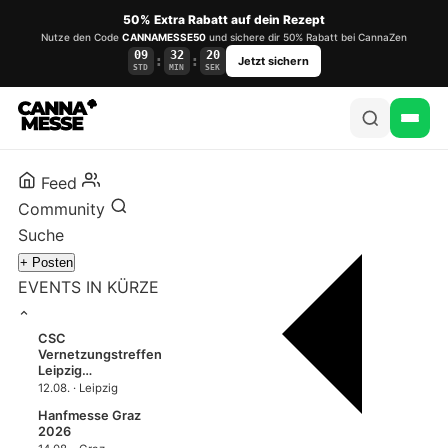
50% Extra Rabatt auf dein Rezept
Nutze den Code
CANNAMESSE50
und sichere dir 50% Rabatt bei CannaZen
09
32
20
:
:
Jetzt sichern
STD
MIN
SEK
Feed
Community
Suche
+ Posten
EVENTS IN KÜRZE
CSC
Vernetzungstreffen
Leipzig…
12.08. · Leipzig
Hanfmesse Graz
2026