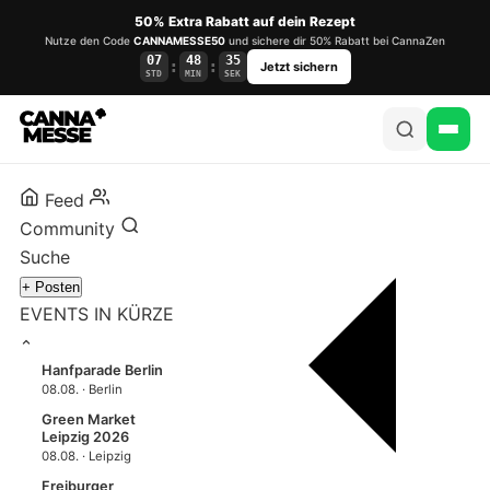
50% Extra Rabatt auf dein Rezept
Nutze den Code
CANNAMESSE50
und sichere dir 50% Rabatt bei CannaZen
07
48
34
:
:
Jetzt sichern
STD
MIN
SEK
Feed
Community
Suche
+ Posten
EVENTS IN KÜRZE
Hanfparade Berlin
08.08. · Berlin
Green Market
Leipzig 2026
08.08. · Leipzig
Freiburger