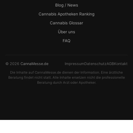
Blog / News
Cannabis Apotheken Ranking
Cannabis Glossar
Über uns
FAQ
© 2026
CannaMesse.de
Impressum
Datenschutz
AGB
Kontakt
Die Inhalte auf CannaMesse.de dienen der Information. Eine ärztliche
Beratung findet nicht statt. Alle Inhalte ersetzen nicht die professionelle
Beratung durch Arzt oder Apotheker.