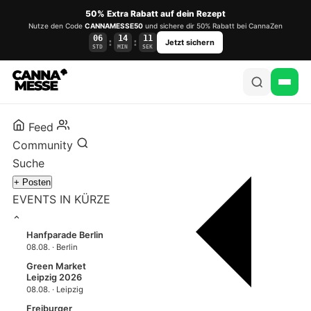
50% Extra Rabatt auf dein Rezept
Nutze den Code
CANNAMESSE50
und sichere dir 50% Rabatt bei CannaZen
06
14
10
:
:
Jetzt sichern
STD
MIN
SEK
Feed
Community
Suche
+ Posten
EVENTS IN KÜRZE
Hanfparade Berlin
08.08. · Berlin
Green Market
Leipzig 2026
08.08. · Leipzig
Freiburger