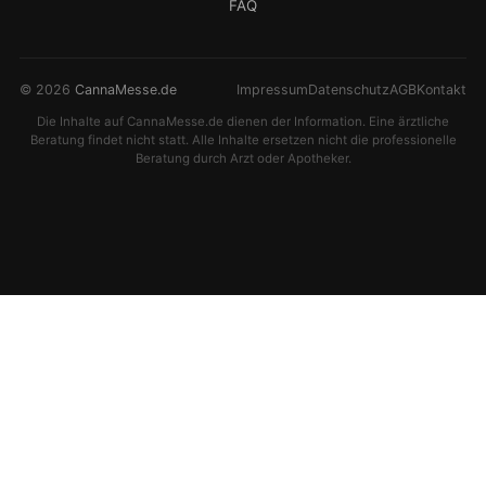
FAQ
© 2026
CannaMesse.de
Impressum
Datenschutz
AGB
Kontakt
Die Inhalte auf CannaMesse.de dienen der Information. Eine ärztliche
Beratung findet nicht statt. Alle Inhalte ersetzen nicht die professionelle
Beratung durch Arzt oder Apotheker.