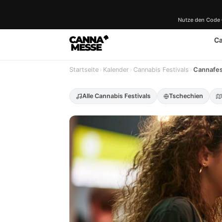
Nutze den Code
C
Startseite
›
Kalender
›
Cannabis Festivals
›
Cannafes
Alle Cannabis Festivals
Tschechien