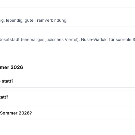
g, lebendig, gute Tramverbindung.
sefstadt (ehemaliges jüdisches Viertel), Nusle-Viadukt für surreale S
mmer 2026
 statt?
att?
ag Sommer 2026?