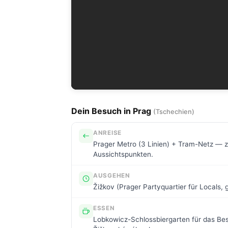
Dein Besuch in Prag
(Tschechien)
ANREISE
Prager Metro (3 Linien) + Tram-Netz — zu
Aussichtspunkten.
AUSGEHEN
Žižkov (Prager Partyquartier für Locals,
ESSEN
Lobkowicz-Schlossbiergarten für das Best