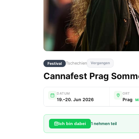
Tschechien
Vergangen
Festival
Cannafest Prag Somm
DATUM
ORT
19.–20. Jun 2026
Prag
M
1
nehmen teil
Ich bin dabei