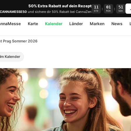
50% Extra Rabatt auf dein Rezept
11
01
50
:
:
STD
MIN
SEK
CANNAMESSE50
und sichere dir 50% Rabatt bei CannaZen
annaMesse
Karte
Kalender
Länder
Marken
News
t Prag Sommer 2026
Im Kalender