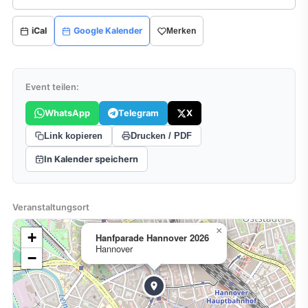
iCal
Google Kalender
Merken
Event teilen:
WhatsApp
Telegram
X
Link kopieren
Drucken / PDF
In Kalender speichern
Veranstaltungsort
×
+
Hanfparade Hannover 2026
Hannover
−