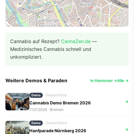
Cannabis auf Rezept?
CannaZen.de
—
Medizinisches Cannabis schnell und
unkompliziert.
Weitere Demos & Paraden
in Hannover →
Alle →
Deutschland
Demo
→
Cannabis Demo Bremen 2026
11.07.2026 · Bremen
Deutschland
Demo
→
Hanfparade Nürnberg 2026