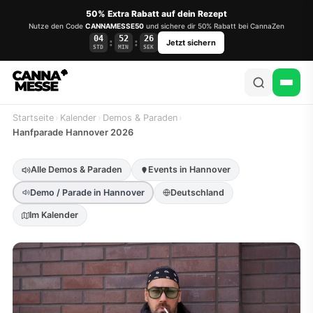
50% Extra Rabatt auf dein Rezept
Nutze den Code
CANNAMESSE50
und sichere dir 50% Rabatt bei CannaZen
04
52
25
:
:
Jetzt sichern
STD
MIN
SEK
Startseite
›
Kalender
›
Demos & Paraden
›
Hanfparade Hannover 2026
Alle Demos & Paraden
Events in Hannover
Demo / Parade in Hannover
Deutschland
Im Kalender