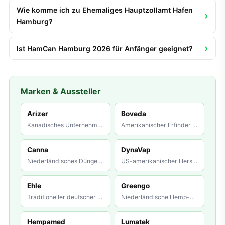
Wie komme ich zu Ehemaliges Hauptzollamt Hafen
Hamburg?
Ist HamCan Hamburg 2026 für Anfänger geeignet?
Marken & Aussteller
Arizer
Boveda
Kanadisches Unternehmen, bekannt für robuste Dual-Use-Vapori
Amerikanischer Erfinder der Zwei-Wege-Feuchtigkeitsregelung.
Canna
DynaVap
Niederländisches Dünger-Unternehmen, 1984 gegründet. Canna g
US-amerikanischer Hersteller des gleichnamigen thermo-mechan
Ehle
Greengo
Traditioneller deutscher Glaswaren-Hersteller aus dem Schwar
Niederländische Hemp-Paper-Marke mit Fokus auf ungebleichte,
Hempamed
Lumatek