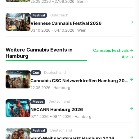
25.09.2026 – 27.09.2026 · Berlin
Österreich
Festival
→
Viennese Cannabis Festival 2026
03.10.2026 – 04.10.2026 · Wien
Weitere Cannabis Events in
Cannabis Festivals →
Hamburg
Alle →
Deutschland
Csc
→
Cannabis CSC Netzwerktreffen Hamburg 2026
22.05.2026 · Hamburg
Deutschland
Messe
→
NECANN Hamburg 2026
07.11.2026 – 08.11.2026 · Hamburg
Deutschland
Festival
→
Hanf-Weihnachtsmarkt Hamburg 2026