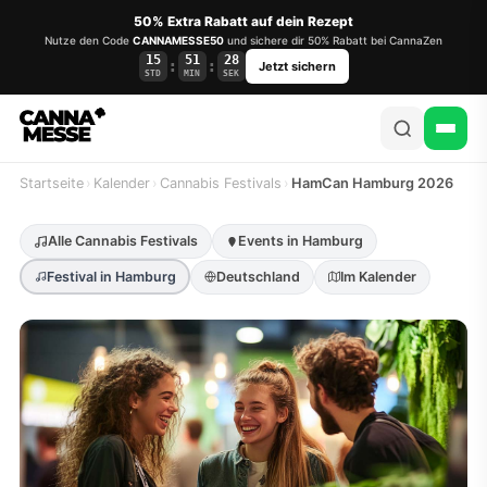
50% Extra Rabatt auf dein Rezept
Nutze den Code
CANNAMESSE50
und sichere dir 50% Rabatt bei CannaZen
15
51
27
:
:
Jetzt sichern
STD
MIN
SEK
Startseite
›
Kalender
›
Cannabis Festivals
›
HamCan Hamburg 2026
Alle Cannabis Festivals
Events in Hamburg
Festival in Hamburg
Deutschland
Im Kalender