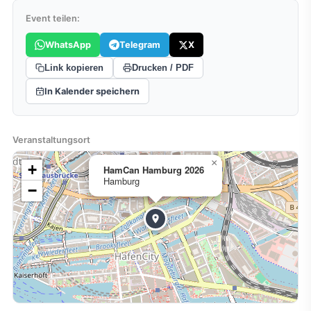
Event teilen:
WhatsApp
Telegram
X
Link kopieren
Drucken / PDF
In Kalender speichern
Veranstaltungsort
×
+
HamCan Hamburg 2026
Hamburg
−