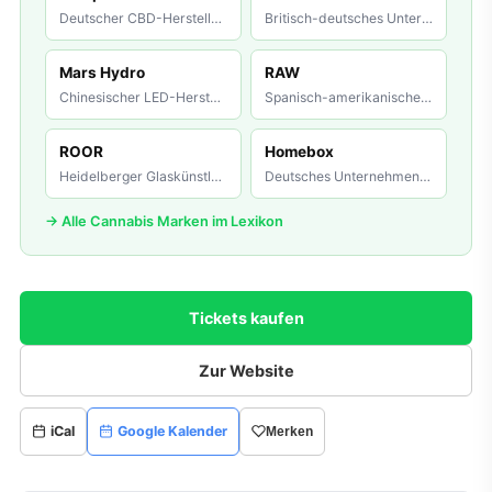
Deutscher CBD-Hersteller mit starkem medizinischen Fokus. He
Britisch-deutsches Unternehmen für Premium-Grow-Lichttechnik
Mars Hydro
RAW
Chinesischer LED-Hersteller, der sich zum Marktführer für er
Spanisch-amerikanische Marke von Republic Brands. RAW gilt a
ROOR
Homebox
Heidelberger Glaskünstler-Manufaktur, gegründet 1995. ROOR-B
Deutsches Unternehmen, das als einer der ersten Anbieter qua
→ Alle Cannabis Marken im Lexikon
Tickets kaufen
Zur Website
iCal
Google Kalender
Merken