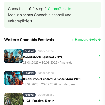
Cannabis auf Rezept?
CannaZen.de
—
Medizinisches Cannabis schnell und
unkompliziert.
Weitere Cannabis Festivals
in Hamburg →
Alle →
Niederlande
Festival
→
Weedstock Festival 2026
28.08.2026 – 30.08.2026 · Amsterdam
Niederlande
Festival
→
KushStock Festival Amsterdam 2026
18.09.2026 – 20.09.2026 · Amsterdam
Deutschland
Festival
→
HIGH Festival Berlin