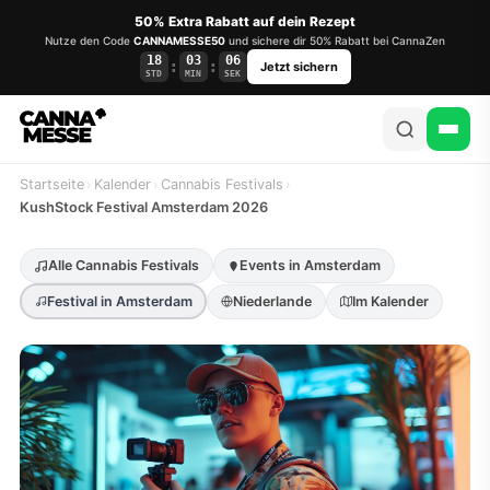
50% Extra Rabatt auf dein Rezept
Nutze den Code
CANNAMESSE50
und sichere dir 50% Rabatt bei CannaZen
18
03
05
:
:
Jetzt sichern
STD
MIN
SEK
Startseite
›
Kalender
›
Cannabis Festivals
›
KushStock Festival Amsterdam 2026
Alle Cannabis Festivals
Events in Amsterdam
Festival in Amsterdam
Niederlande
Im Kalender