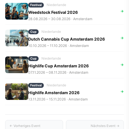
Niederlande
Festival
→
Weedstock Festival 2026
28.08.2026 – 30.08.2026 · Amsterdam
Niederlande
Cup
→
Dutch Cannabis Cup Amsterdam 2026
10.10.2026 – 11.10.2026 · Amsterdam
Niederlande
Cup
→
Highlife Cup Amsterdam 2026
07.11.2026 – 08.11.2026 · Amsterdam
Niederlande
Festival
→
Highlife Amsterdam 2026
13.11.2026 – 15.11.2026 · Amsterdam
← Vorheriges Event
Nächstes Event →