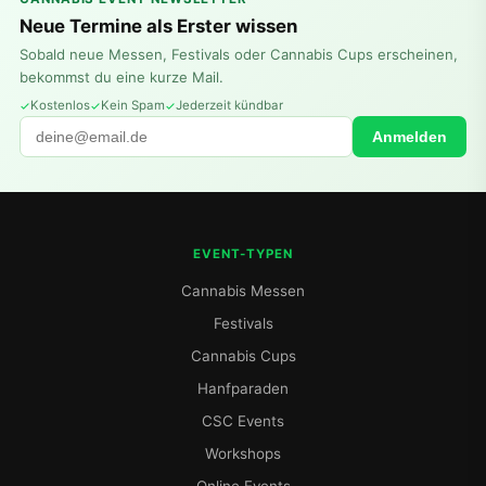
Neue Termine als Erster wissen
Sobald neue Messen, Festivals oder Cannabis Cups erscheinen,
bekommst du eine kurze Mail.
Kostenlos
Kein Spam
Jederzeit kündbar
Anmelden
EVENT-TYPEN
Cannabis Messen
Festivals
Cannabis Cups
Hanfparaden
CSC Events
Workshops
Online Events