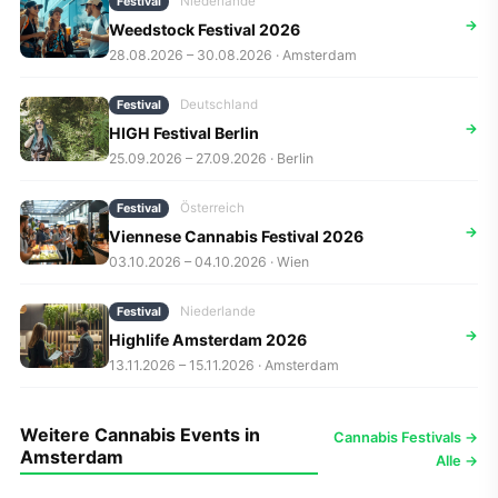
Niederlande
Festival
→
Weedstock Festival 2026
28.08.2026 – 30.08.2026 · Amsterdam
Deutschland
Festival
→
HIGH Festival Berlin
25.09.2026 – 27.09.2026 · Berlin
Österreich
Festival
→
Viennese Cannabis Festival 2026
03.10.2026 – 04.10.2026 · Wien
Niederlande
Festival
→
Highlife Amsterdam 2026
13.11.2026 – 15.11.2026 · Amsterdam
Weitere Cannabis Events in
Cannabis Festivals →
Amsterdam
Alle →