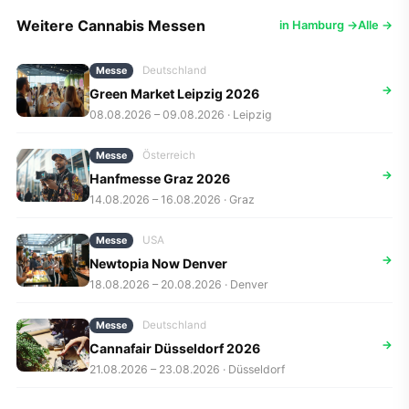
Weitere Cannabis Messen
in Hamburg →
Alle →
Deutschland
Messe
→
Green Market Leipzig 2026
08.08.2026 – 09.08.2026 · Leipzig
Österreich
Messe
→
Hanfmesse Graz 2026
14.08.2026 – 16.08.2026 · Graz
USA
Messe
→
Newtopia Now Denver
18.08.2026 – 20.08.2026 · Denver
Deutschland
Messe
→
Cannafair Düsseldorf 2026
21.08.2026 – 23.08.2026 · Düsseldorf