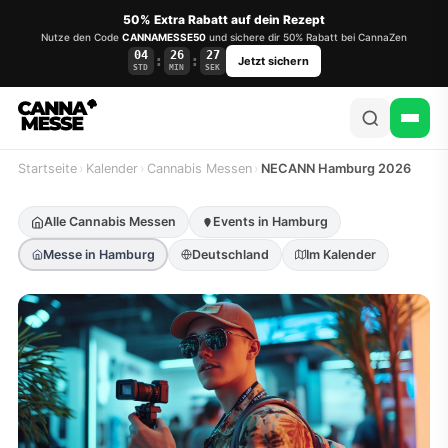
50% Extra Rabatt auf dein Rezept
Nutze den Code
CANNAMESSE50
und sichere dir 50% Rabatt bei CannaZen
04
26
26
:
:
Jetzt sichern
STD
MIN
SEK
Startseite
›
Kalender
›
Cannabis Messen
›
NECANN Hamburg 2026
Alle Cannabis Messen
Events in Hamburg
Messe in Hamburg
Deutschland
Im Kalender