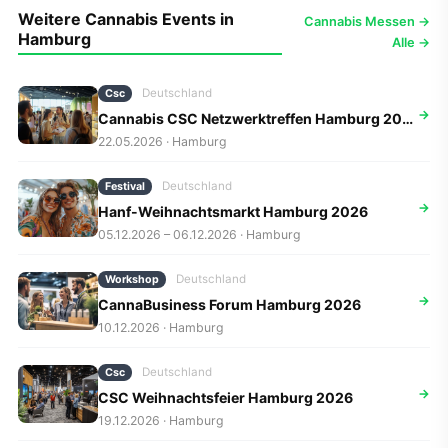
Weitere Cannabis Events in
Cannabis Messen →
Hamburg
Alle →
Deutschland
Csc
→
Cannabis CSC Netzwerktreffen Hamburg 2026
22.05.2026 · Hamburg
Deutschland
Festival
→
Hanf-Weihnachtsmarkt Hamburg 2026
05.12.2026 – 06.12.2026 · Hamburg
Deutschland
Workshop
→
CannaBusiness Forum Hamburg 2026
10.12.2026 · Hamburg
Deutschland
Csc
→
CSC Weihnachtsfeier Hamburg 2026
19.12.2026 · Hamburg