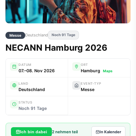
Deutschland
Noch 91 Tage
Messe
NECANN Hamburg 2026
DATUM
ORT
07.–08. Nov 2026
Hamburg
Maps
LAND
EVENT-TYP
Deutschland
Messe
STATUS
Noch 91 Tage
2
nehmen teil
Ich bin dabei
In Kalender