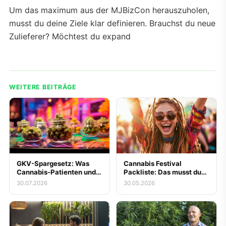
Um das maximum aus der MJBizCon herauszuholen,
musst du deine Ziele klar definieren. Brauchst du neue
Zulieferer? Möchtest du expand
WEITERE BEITRÄGE
GKV-Spargesetz: Was
Cannabis Festival
Cannabis-Patienten und
Packliste: Das musst du
Messe-Besucher zur
mitnehmen
30.07.2026
30.05.2026
gestrichenen
Kassenerstattung für
Blüten jetzt wissen
müssen