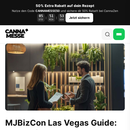
50% Extra Rabatt auf dein Rezept
Nutze den Code
CANNAMESSE50
und sichere dir 50% Rabatt bei CannaZen
05
51
52
:
:
Jetzt sichern
STD
MIN
SEK
MJBizCon Las Vegas Guide: