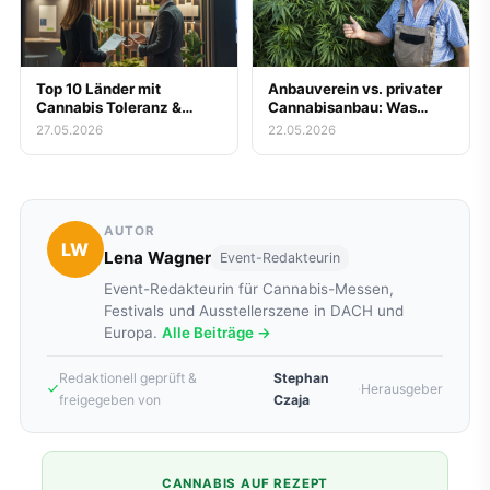
Top 10 Länder mit
Anbauverein vs. privater
Cannabis Toleranz &
Cannabisanbau: Was
Legalität
lohnt sich wirklich?
27.05.2026
22.05.2026
AUTOR
LW
Lena Wagner
Event-Redakteurin
Event-Redakteurin für Cannabis-Messen,
Festivals und Ausstellerszene in DACH und
Europa.
Alle Beiträge →
Redaktionell geprüft &
Stephan
·
Herausgeber
freigegeben von
Czaja
CANNABIS AUF REZEPT