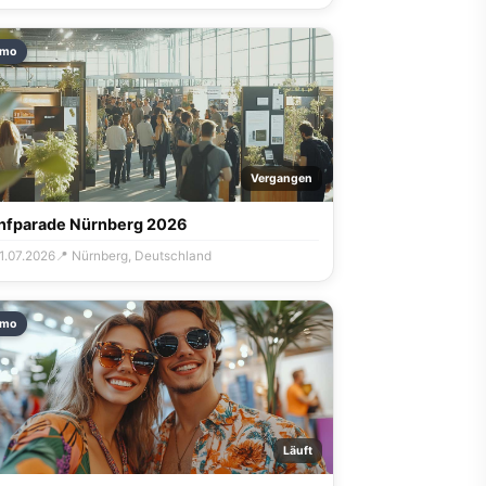
mo
Vergangen
nfparade Nürnberg 2026
11.07.2026
📍 Nürnberg, Deutschland
mo
Läuft