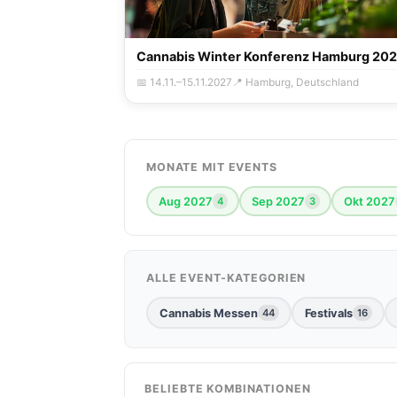
Cannabis Winter Konferenz Hamburg 20
📅 14.11.–15.11.2027
📍 Hamburg, Deutschland
MONATE MIT EVENTS
Aug 2027
Sep 2027
Okt 2027
4
3
ALLE EVENT-KATEGORIEN
Cannabis Messen
Festivals
44
16
BELIEBTE KOMBINATIONEN