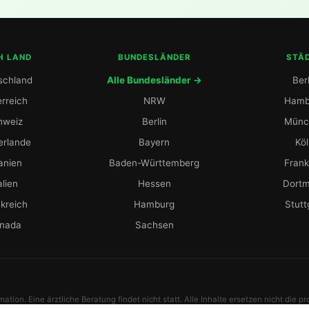
H LAND
BUNDESLÄNDER
STÄ
schland
Alle Bundesländer →
Berl
rreich
NRW
Hamb
hweiz
Berlin
Münc
erlande
Bayern
Kö
anien
Baden-Württemberg
Frank
alien
Hessen
Dort
kreich
Hamburg
Stutt
nada
Sachsen
tion. Eine ärztliche Beratung findet nicht statt. Alle Inhalte ersetzen nicht die p