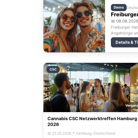
Demo
Deuts
Freiburge
📅 08.08.202
Freiburger Han
Angehörige un
Details & T
CSC
Vergan
Cannabis CSC Netzwerktreffen Hamburg
2026
📅 22.05.2026
📍 Hamburg, Deutschland