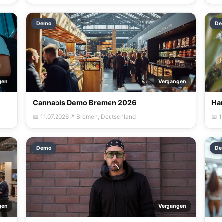
Demo
De
gen
Vergangen
Cannabis Demo Bremen 2026
Ha
📅 11.07.2026
📍 Bremen, Deutschland
📅 
Demo
De
gen
Vergangen