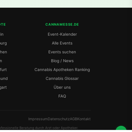
DTE
CANNAMESSE.DE
in
Event-Kalender
urg
Alle Events
hen
Events suchen
ln
Blog / News
furt
Cannabis Apotheken Ranking
mund
Cannabis Glossar
gart
Über uns
FAQ
Impressum
Datenschutz
AGB
Kontakt
rofessionelle Beratung durch Arzt oder Apotheker.