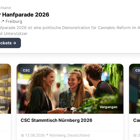
chland
r Hanfparade 2026
6
📍 Freiburg
fparade 2026 ist eine politische Demonstration für Cannabis-Reform im Au
d Unterstützer
ickets →
CSC
C
gen
Vergangen
CSC Stammtisch Nürnberg 2026
Ca
📅 13.06.2026
📍 Nürnberg, Deutschland
📅 