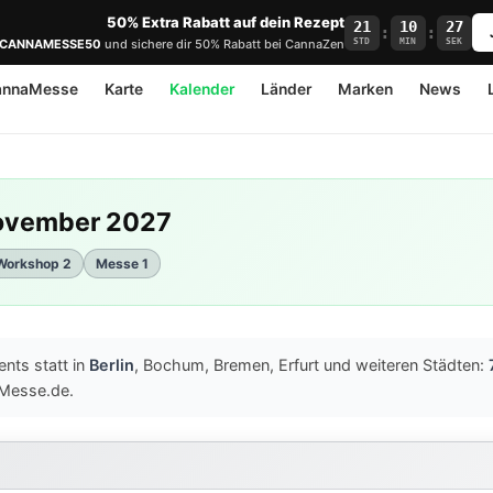
50% Extra Rabatt auf dein Rezept
21
10
26
:
:
STD
MIN
SEK
CANNAMESSE50
und sichere dir 50% Rabatt bei CannaZen
annaMesse
Karte
Kalender
Länder
Marken
News
November 2027
Workshop 2
Messe 1
nts statt in
Berlin
, Bochum, Bremen, Erfurt und weiteren Städten:
aMesse.de.