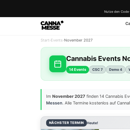
Nutze den Code
C
Start
›
Events
›
November 2027
Cannabis Events 
14 Events
CSC 7
Demo 4
Im
November 2027
finden 14 Cannabis Eve
Messen
. Alle Termine kostenlos auf Cann
NÄCHSTER TERMIN
Heute!