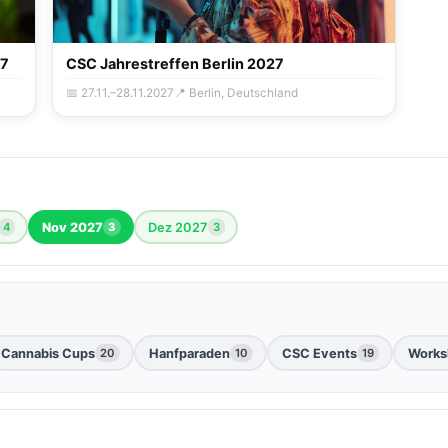
27
CSC Jahrestreffen Berlin 2027
📅 27.11.–28.11.2027
📍 Berlin, Deutschland
Nov 2027
Dez 2027
4
3
3
Cannabis Cups
Hanfparaden
CSC Events
Works
20
10
19