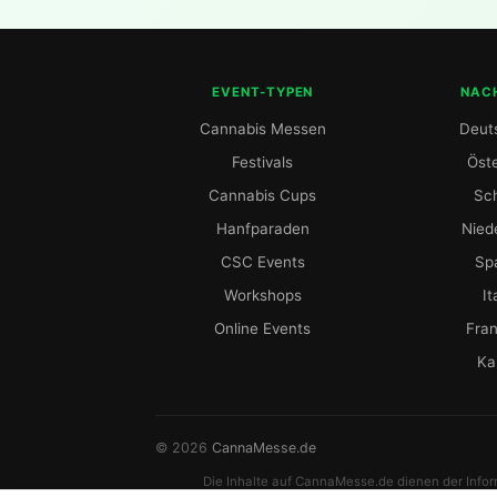
EVENT-TYPEN
NAC
Cannabis Messen
Deut
Festivals
Öste
Cannabis Cups
Sc
Hanfparaden
Nied
CSC Events
Sp
Workshops
It
Online Events
Fran
Ka
© 2026
CannaMesse.de
Die Inhalte auf CannaMesse.de dienen der Informa