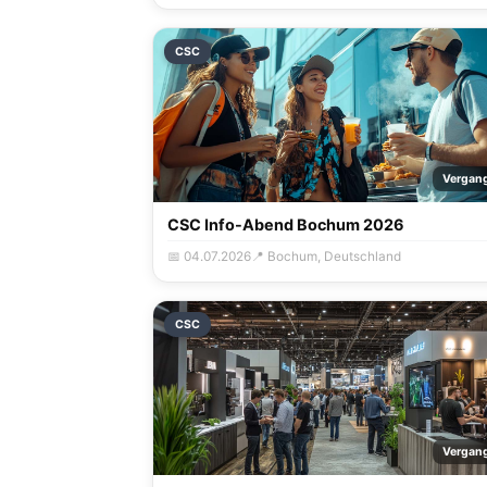
CSC
Vergan
CSC Info-Abend Bochum 2026
📅 04.07.2026
📍 Bochum, Deutschland
CSC
Vergan