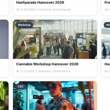
Hanfparade Hannover 2026
Fr
📅 01.08.2026
📍 Hannover, Deutschland
📅 
Workshop
Me
Cannabis Workshop Hannover 2026
He
📅 17.10.2026
📍 Hannover, Deutschland
📅 1
CSC