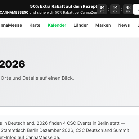
50% Extra Rabatt auf dein Rezept
04
14
48
:
:
STD
MIN
SEK
CANNAMESSE50
und sichere dir 50% Rabatt bei CannaZen
annaMesse
Karte
Kalender
Länder
Marken
News
 2026
Orte und Details auf einen Blick.
ts in Deutschland. 2026 finden 4 CSC Events in Berlin statt —
-Stammtisch Berlin Dezember 2026, CSC Deutschland Summit
ket-Infos auf CannaMesse.de.