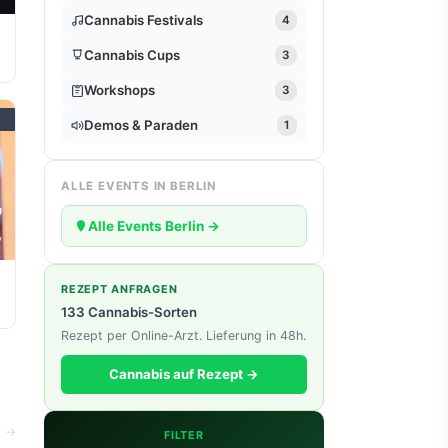
Cannabis Festivals
4
Cannabis Cups
3
Workshops
3
Demos & Paraden
1
ALLE EVENTS IN BERLIN
7
Alle Events Berlin →
V
REZEPT ANFRAGEN
133 Cannabis-Sorten
Rezept per Online-Arzt. Lieferung in 48h.
Cannabis auf Rezept →
→
FILTER