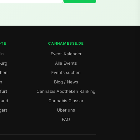
DTE
CANNAMESSE.DE
in
Event-Kalender
urg
Alle Events
hen
Events suchen
ln
Blog / News
furt
Cannabis Apotheken Ranking
mund
Cannabis Glossar
gart
Über uns
FAQ