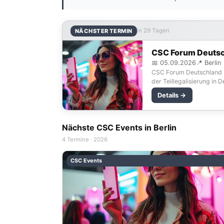
in 29 Tagen
NÄCHSTER TERMIN
CSC Forum Deuts
📅 05.09.2026
📍 Berlin
CSC Forum Deutschland 20
der Teillegalisierung in
Details →
Nächste CSC Events in Berlin
4 Termine · 2026
CSC Events