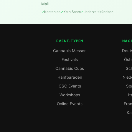
Mail.
Kostenlos
Kein Spam
Jederzeit kündbar
EVENT-TYPEN
NAC
Cannabis Messen
Deut
Festivals
Öste
Cannabis Cups
Sc
Hanfparaden
Nied
CSC Events
Sp
Workshops
It
Online Events
Fran
Ka