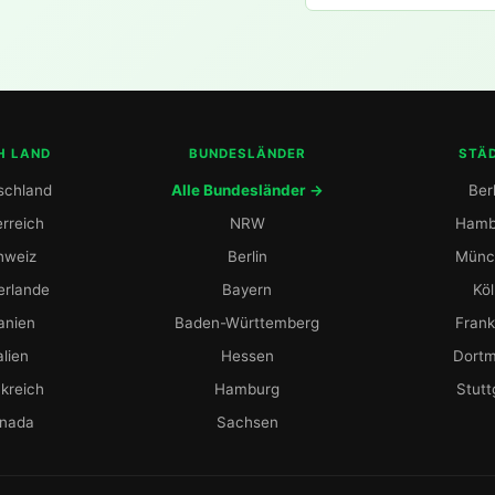
H LAND
BUNDESLÄNDER
STÄ
schland
Alle Bundesländer →
Berl
rreich
NRW
Hamb
hweiz
Berlin
Münc
erlande
Bayern
Kö
anien
Baden-Württemberg
Frank
alien
Hessen
Dort
kreich
Hamburg
Stutt
nada
Sachsen