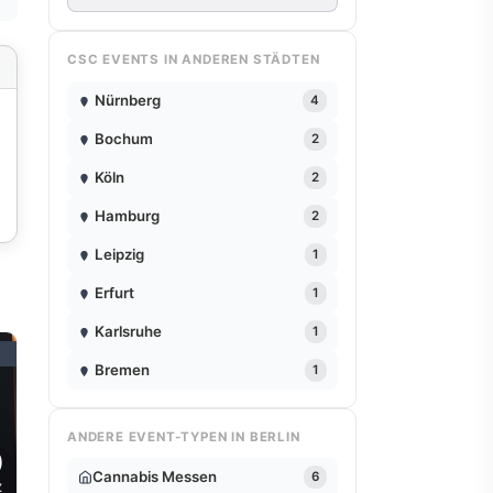
CSC EVENTS IN ANDEREN STÄDTEN
Nürnberg
4
Bochum
2
Köln
2
Hamburg
2
Leipzig
1
Erfurt
1
Karlsruhe
1
Bremen
1
ANDERE EVENT-TYPEN IN BERLIN
9
Cannabis Messen
6
Z