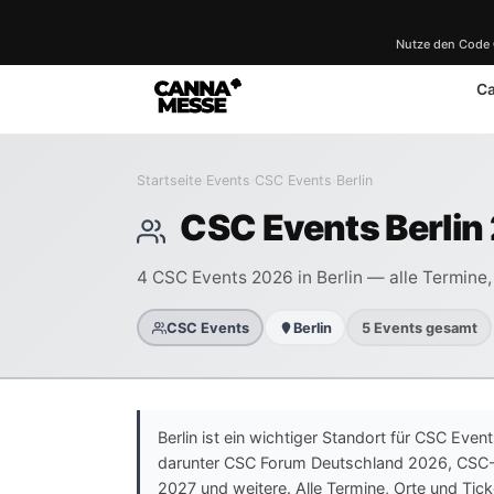
Nutze den Code
C
Startseite
›
Events
›
CSC Events
›
Berlin
CSC Events Berlin
4 CSC Events 2026 in Berlin — alle Termine, 
CSC Events
Berlin
5 Events gesamt
Berlin ist ein wichtiger Standort für CSC Even
darunter CSC Forum Deutschland 2026, CSC
2027 und weitere. Alle Termine, Orte und Tic