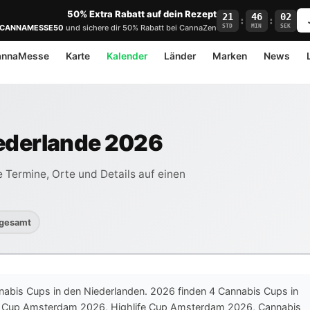
50% Extra Rabatt auf dein Rezept
21
46
02
:
:
STD
MIN
SEK
CANNAMESSE50
und sichere dir 50% Rabatt bei CannaZen
annaMesse
Karte
Kalender
Länder
Marken
News
ederlande 2026
 Termine, Orte und Details auf einen
 gesamt
annabis Cups in den Niederlanden. 2026 finden 4 Cannabis Cups in
is Cup Amsterdam 2026, Highlife Cup Amsterdam 2026, Cannabis