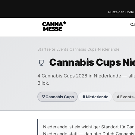
Nutze den Code
C
Startseite
›
Events
›
Cannabis Cups
›
Niederlande
Cannabis Cups Ni
4 Cannabis Cups 2026 in Niederlande — alle
Blick.
Cannabis Cups
Niederlande
4 Events
Niederlande ist ein wichtiger Standort für C
Niederlande statt — darunter Dutch Cannab