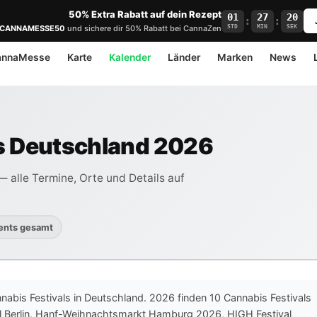
50% Extra Rabatt auf dein Rezept
01
27
19
:
:
STD
MIN
SEK
CANNAMESSE50
und sichere dir 50% Rabatt bei CannaZen
annaMesse
Karte
Kalender
Länder
Marken
News
s Deutschland 2026
 alle Termine, Orte und Details auf
ents gesamt
nnabis Festivals in Deutschland. 2026 finden 10 Cannabis Festivals
al Berlin, Hanf-Weihnachtsmarkt Hamburg 2026, HIGH Festival