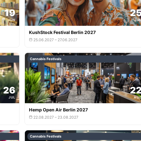
19
2
JUN
JU
KushStock Festival Berlin 2027
25.06.2027 – 27.06.2027
Cannabis Festivals
26
2
JUL
AU
Hemp Open Air Berlin 2027
22.08.2027 – 23.08.2027
Cannabis Festivals