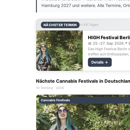
Hamburg 2027 und weitere. Alle Termine, Ort
in 49 Tagen
NÄCHSTER TERMIN
HIGH Festival Berl
📅 25.–27. Sep 2026
📍 B
Das High Festival Berlin
treffen sich Enthusiasten
Details →
Nächste Cannabis Festivals in Deutschla
10 Termine · 2026
Cannabis Festivals