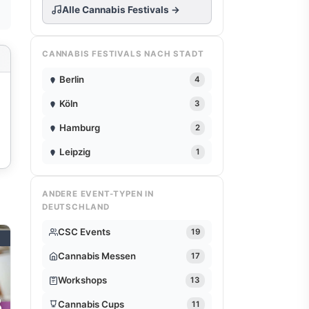
Alle Cannabis Festivals →
CANNABIS FESTIVALS NACH STADT
Berlin
4
Köln
3
Hamburg
2
Leipzig
1
ANDERE EVENT-TYPEN IN
DEUTSCHLAND
CSC Events
19
Cannabis Messen
17
Workshops
13
5
Cannabis Cups
11