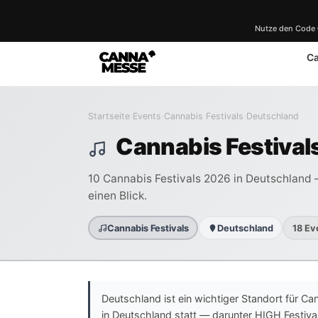
Nutze den Code
C
Startseite
›
Events
›
Cannabis Festivals
›
Deutschland
Cannabis Festival
10 Cannabis Festivals 2026 in Deutschland —
einen Blick.
Cannabis Festivals
Deutschland
18 Ev
Deutschland ist ein wichtiger Standort für Ca
in Deutschland statt — darunter HIGH Festiv