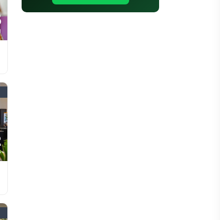
5
N
2
G