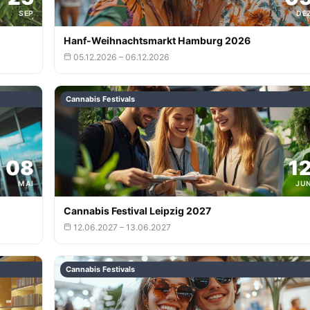
SEP
DE
Hanf-Weihnachtsmarkt Hamburg 2026
05.12.2026 – 06.12.2026
Cannabis Festivals
08
1
MAI
JU
Cannabis Festival Leipzig 2027
12.06.2027 – 13.06.2027
Cannabis Festivals