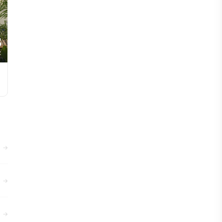
3
Z
→
→
→