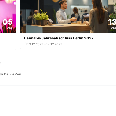
05
1
DEZ
DE
Cannabis Jahresabschluss Berlin 2027
13.12.2027 – 14.12.2027
d
 by CannaZen