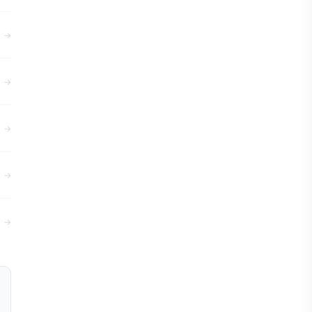
→
→
→
→
→