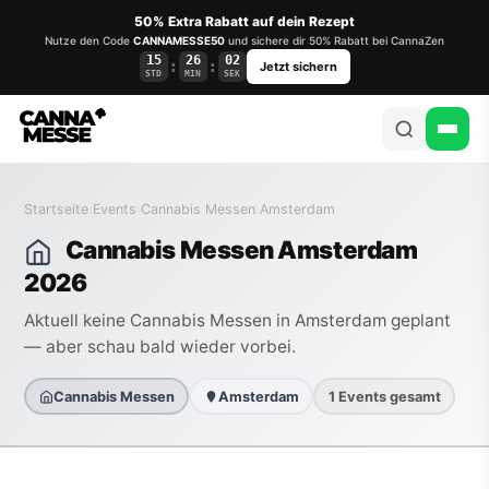
50% Extra Rabatt auf dein Rezept
Nutze den Code
CANNAMESSE50
und sichere dir 50% Rabatt bei CannaZen
15
26
02
:
:
Jetzt sichern
STD
MIN
SEK
Startseite
›
Events
›
Cannabis Messen
›
Amsterdam
Cannabis Messen Amsterdam
2026
Aktuell keine Cannabis Messen in Amsterdam geplant
— aber schau bald wieder vorbei.
Cannabis Messen
Amsterdam
1 Events gesamt