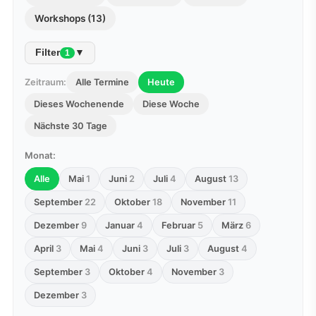
Workshops (13)
Filter
▼
1
Zeitraum:
Alle Termine
Heute
Dieses Wochenende
Diese Woche
Nächste 30 Tage
Monat:
Alle
Mai
1
Juni
2
Juli
4
August
13
September
22
Oktober
18
November
11
Dezember
9
Januar
4
Februar
5
März
6
April
3
Mai
4
Juni
3
Juli
3
August
4
September
3
Oktober
4
November
3
Dezember
3