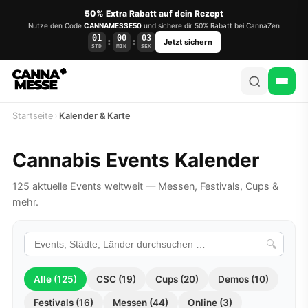
50% Extra Rabatt auf dein Rezept
Nutze den Code
CANNAMESSE50
und sichere dir 50% Rabatt bei CannaZen
01
00
03
:
:
Jetzt sichern
STD
MIN
SEK
Startseite
›
Kalender & Karte
Cannabis Events Kalender
125 aktuelle Events weltweit — Messen, Festivals, Cups &
mehr.
🔍
Alle (125)
CSC (19)
Cups (20)
Demos (10)
Festivals (16)
Messen (44)
Online (3)