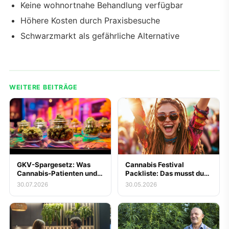
Keine wohnortnahe Behandlung verfügbar
Höhere Kosten durch Praxisbesuche
Schwarzmarkt als gefährliche Alternative
WEITERE BEITRÄGE
GKV-Spargesetz: Was
Cannabis Festival
Cannabis-Patienten und
Packliste: Das musst du
Messe-Besucher zur
mitnehmen
30.07.2026
30.05.2026
gestrichenen
Kassenerstattung für
Blüten jetzt wissen
müssen