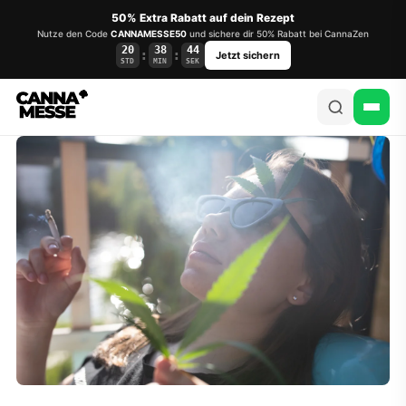
50% Extra Rabatt auf dein Rezept
Nutze den Code
CANNAMESSE50
und sichere dir 50% Rabatt bei CannaZen
20
38
44
:
:
Jetzt sichern
STD
MIN
SEK