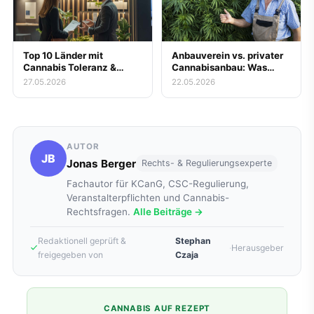
Top 10 Länder mit
Anbauverein vs. privater
Cannabis Toleranz &
Cannabisanbau: Was
Legalität
lohnt sich wirklich?
27.05.2026
22.05.2026
AUTOR
JB
Jonas Berger
Rechts- & Regulierungsexperte
Fachautor für KCanG, CSC-Regulierung,
Veranstalterpflichten und Cannabis-
Rechtsfragen.
Alle Beiträge →
Redaktionell geprüft &
Stephan
·
Herausgeber
freigegeben von
Czaja
CANNABIS AUF REZEPT