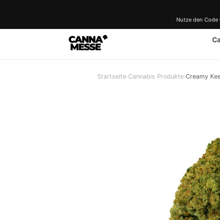
Nutze den Code
C
Startseite
›
Cannabis Produkte
›
Creamy Kee