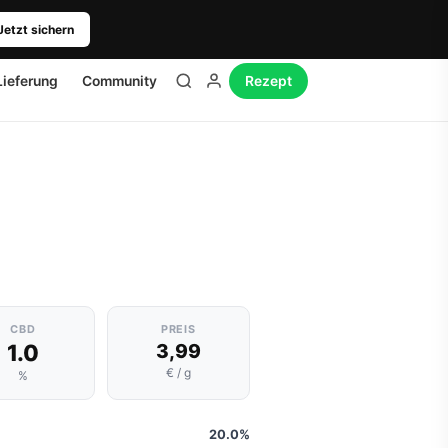
Jetzt sichern
Lieferung
Community
Rezept
CBD
PREIS
1.0
3,99
€ / g
%
20.0%