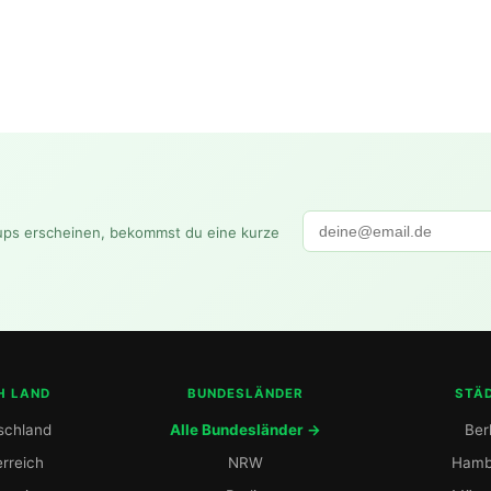
ups erscheinen, bekommst du eine kurze
H LAND
BUNDESLÄNDER
STÄ
schland
Alle Bundesländer →
Berl
rreich
NRW
Hamb