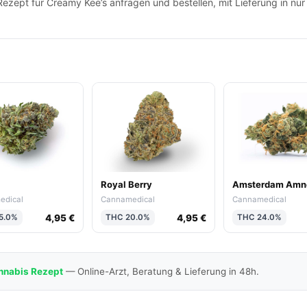
zept für Creamy Kee’s anfragen und bestellen, mit Lieferung in nur
Royal Berry
Amsterdam Amn
edical
Cannamedical
Cannamedical
4,95 €
4,95 €
5.0%
THC 20.0%
THC 24.0%
nnabis Rezept
— Online-Arzt, Beratung & Lieferung in 48h.