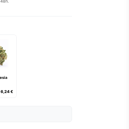
 48h.
esia
6,24 €