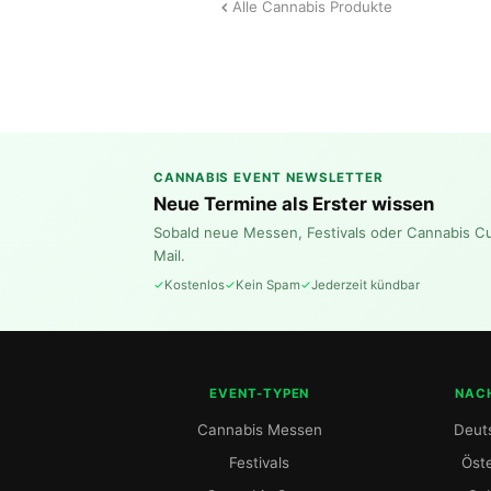
Alle Cannabis Produkte
CANNABIS EVENT NEWSLETTER
Neue Termine als Erster wissen
Sobald neue Messen, Festivals oder Cannabis C
Mail.
Kostenlos
Kein Spam
Jederzeit kündbar
EVENT-TYPEN
NAC
Cannabis Messen
Deut
Festivals
Öste