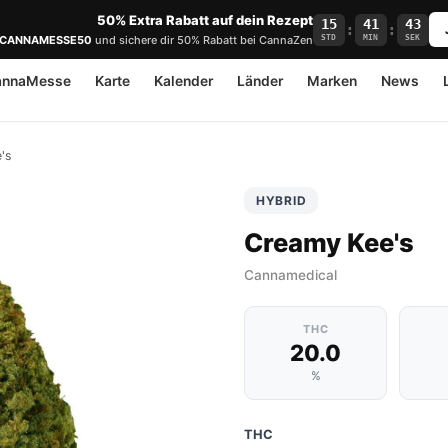
50% Extra Rabatt auf dein Rezept
15
41
43
:
:
STD
MIN
SEK
CANNAMESSE50
und sichere dir 50% Rabatt bei CannaZen
annaMesse
Karte
Kalender
Länder
Marken
News
's
HYBRID
Creamy Kee's
Cannamedical
THC
20.0
%
THC