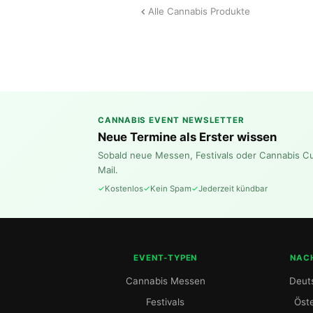
Alle Cannabis Produkte
CANNABIS EVENT NEWSLETTER
Neue Termine als Erster wissen
Sobald neue Messen, Festivals oder Cannabis C
Mail.
Kostenlos
Kein Spam
Jederzeit kündbar
EVENT-TYPEN
NAC
Cannabis Messen
Deut
Festivals
Öste