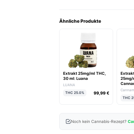
Ähnliche Produkte
Extrakt 25mg/ml THC,
Extrakt
30 ml: Luana
25mg/m
Canna
LUANA
Cannam
99,99 €
THC 25.0%
THC 2
Noch kein Cannabis-Rezept?
Ca