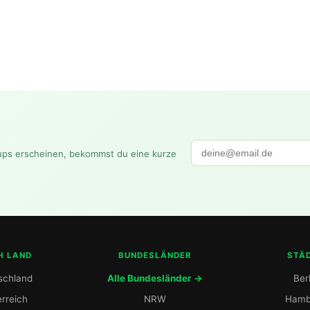
ups erscheinen, bekommst du eine kurze
H LAND
BUNDESLÄNDER
STÄ
schland
Alle Bundesländer →
Berl
rreich
NRW
Hamb