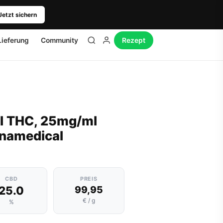
Jetzt sichern
Lieferung
Community
Rezept
l THC, 25mg/ml
nnamedical
CBD
PREIS
25.0
99,95
€ / g
%