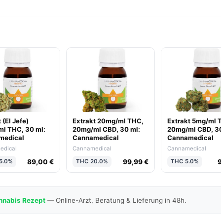
 (El Jefe)
Extrakt 20mg/ml THC,
Extrakt 5mg/ml 
l THC, 30 ml:
20mg/ml CBD, 30 ml:
20mg/ml CBD, 30
medical
Cannamedical
Cannamedical
edical
Cannamedical
Cannamedical
89,00 €
99,99 €
5.0%
THC 20.0%
THC 5.0%
nnabis Rezept
— Online-Arzt, Beratung & Lieferung in 48h.