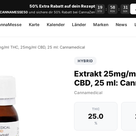
50% Extra Rabatt auf dein Rezept
19
58
31
:
:
STD
MIN
SEK
CANNAMESSE50
und sichere dir 50% Rabatt bei CannaZen
annaMesse
Karte
Kalender
Länder
Marken
News
mg/ml THC, 25mg/ml CBD, 25 ml: Cannamedical
HYBRID
Extrakt 25mg/m
CBD, 25 ml: Ca
Cannamedical
THC
25.0
%