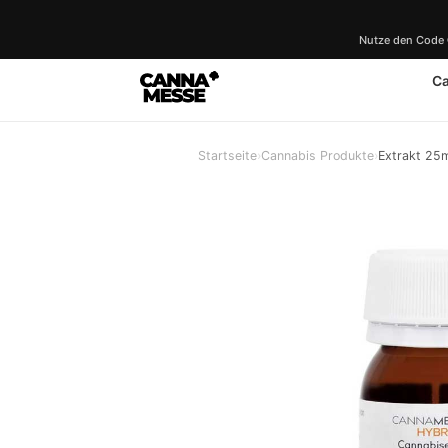
Nutze den Code
C
Startseite
›
Cannabis Produkte
›
Extrakt 25