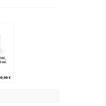
THC,
 ml:
99,99 €