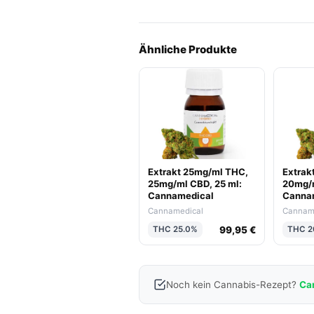
Ähnliche Produkte
Extrakt 25mg/ml THC,
Extrak
25mg/ml CBD, 25 ml:
20mg/m
Cannamedical
Canna
Cannamedical
Cannam
99,95 €
THC 25.0%
THC 2
Noch kein Cannabis-Rezept?
Ca