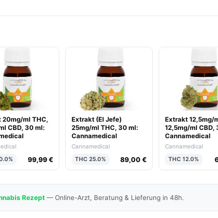
t 20mg/ml THC,
Extrakt (El Jefe)
Extrakt 12,5mg/
l CBD, 30 ml:
25mg/ml THC, 30 ml:
12,5mg/ml CBD, 
medical
Cannamedical
Cannamedical
edical
Cannamedical
Cannamedical
99,99 €
89,00 €
0.0%
THC 25.0%
THC 12.0%
nnabis Rezept
— Online-Arzt, Beratung & Lieferung in 48h.