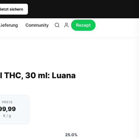
Jetzt sichern
Lieferung
Community
Rezept
 THC, 30 ml: Luana
PREIS
99,99
€ / g
25.0%