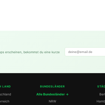
ups erscheinen, bekommst du eine kurze
H LAND
BUNDESLÄNDER
STÄ
schland
Alle Bundesländer →
Berl
rreich
NRW
Hamb