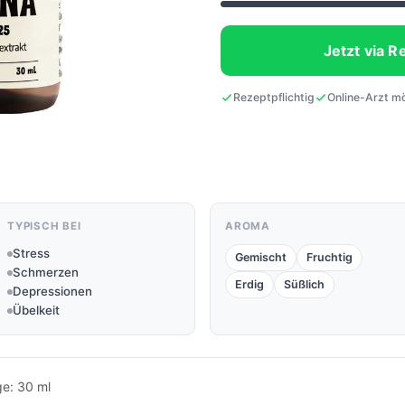
Jetzt via R
Rezeptpflichtig
Online-Arzt m
TYPISCH BEI
AROMA
Stress
Gemischt
Fruchtig
Schmerzen
Erdig
Süßlich
Depressionen
Übelkeit
e: 30 ml