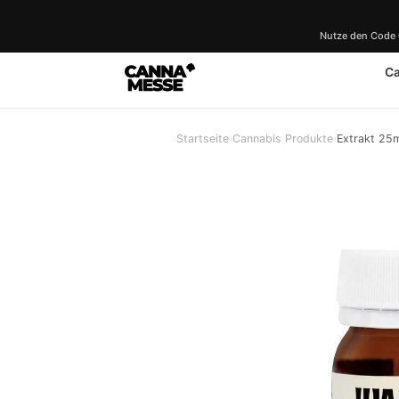
Nutze den Code
C
Startseite
›
Cannabis Produkte
›
Extrakt 25