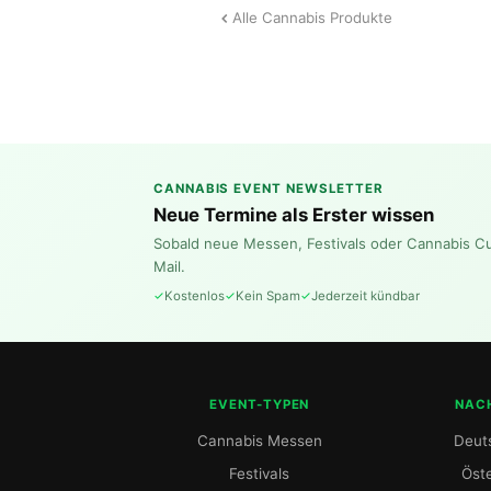
Alle Cannabis Produkte
CANNABIS EVENT NEWSLETTER
Neue Termine als Erster wissen
Sobald neue Messen, Festivals oder Cannabis C
Mail.
Kostenlos
Kein Spam
Jederzeit kündbar
EVENT-TYPEN
NAC
Cannabis Messen
Deut
Festivals
Öste