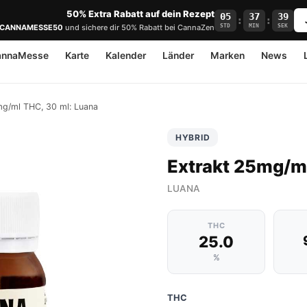
50% Extra Rabatt auf dein Rezept
05
37
39
:
:
STD
MIN
SEK
CANNAMESSE50
und sichere dir 50% Rabatt bei CannaZen
annaMesse
Karte
Kalender
Länder
Marken
News
mg/ml THC, 30 ml: Luana
HYBRID
Extrakt 25mg/ml
LUANA
THC
25.0
%
THC