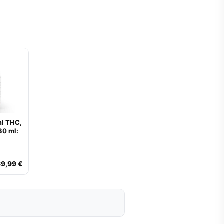
ml THC,
30 ml:
69,99 €