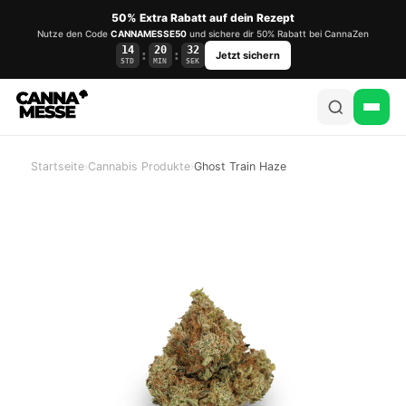
50% Extra Rabatt auf dein Rezept
Nutze den Code
CANNAMESSE50
und sichere dir 50% Rabatt bei CannaZen
14
20
32
:
:
Jetzt sichern
STD
MIN
SEK
Startseite
›
Cannabis Produkte
›
Ghost Train Haze