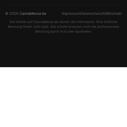
© 2026
CannaMesse.de
Impressum
Datenschutz
AGB
Kontakt
Die Inhalte auf CannaMesse.de dienen der Information. Eine ärztliche
Beratung findet nicht statt. Alle Inhalte ersetzen nicht die professionelle
Beratung durch Arzt oder Apotheker.