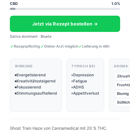
CBD
1.0%
Jetzt via Rezept bestellen →
Sativa dominant · Bluete
Rezeptpflichtig
Online-Arzt möglich
Lieferung in 48h
WIRKUNG
TYPISCH BEI
AROMA
Energetisierend
Depression
Zitrusf
Kreativitätssteigernd
Fatigue
Fruchti
Fokussierend
ADHS
Stimmungsaufhellend
Appetitverlust
Blumig
Süßlich
Ghost Train Haze von Cannamedical mit 20 % THC.