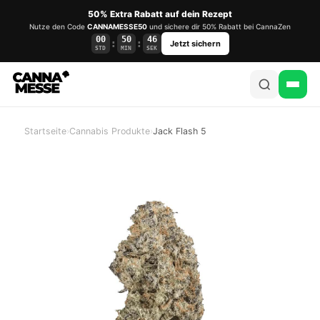
50% Extra Rabatt auf dein Rezept
Nutze den Code
CANNAMESSE50
und sichere dir 50% Rabatt bei CannaZen
00
50
46
:
:
Jetzt sichern
STD
MIN
SEK
Startseite
›
Cannabis Produkte
›
Jack Flash 5