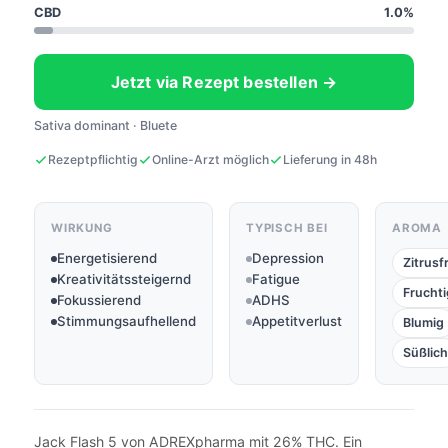
CBD
1.0%
Jetzt via Rezept bestellen →
Sativa dominant · Bluete
Rezeptpflichtig
Online-Arzt möglich
Lieferung in 48h
WIRKUNG
TYPISCH BEI
AROMA
Energetisierend
Depression
Zitrusf
Kreativitätssteigernd
Fatigue
Fruchti
Fokussierend
ADHS
Stimmungsaufhellend
Appetitverlust
Blumig
Süßlich
Jack Flash 5 von ADREXpharma mit 26% THC. Ein