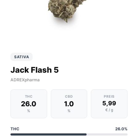
SATIVA
Jack Flash 5
ADREXpharma
THC
CBD
PREIS
26.0
1.0
5,99
€ / g
%
%
THC
26.0%