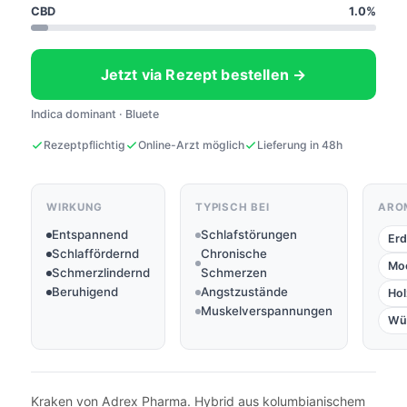
CBD
1.0%
Jetzt via Rezept bestellen →
Indica dominant · Bluete
Rezeptpflichtig
Online-Arzt möglich
Lieferung in 48h
WIRKUNG
TYPISCH BEI
ARO
Entspannend
Schlafstörungen
Erd
Schlaffördernd
Chronische
Mo
Schmerzlindernd
Schmerzen
Beruhigend
Angstzustände
Hol
Muskelverspannungen
Wü
Kraken von Adrex Pharma. Hybrid aus kolumbianischem