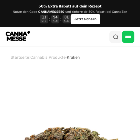
50% Extra Rabatt auf dein Rezept
Nutze den Code
CANNAMESSE50
und sichere dir 50% Rabatt bei CannaZen
13
54
01
:
:
Jetzt sichern
STD
MIN
SEK
Startseite
›
Cannabis Produkte
›
Kraken