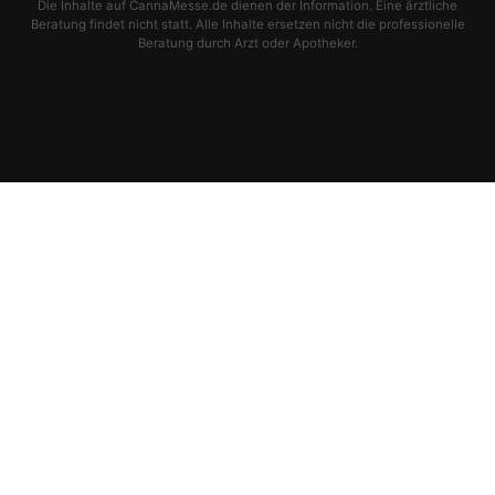
Die Inhalte auf CannaMesse.de dienen der Information. Eine ärztliche
Beratung findet nicht statt. Alle Inhalte ersetzen nicht die professionelle
Beratung durch Arzt oder Apotheker.