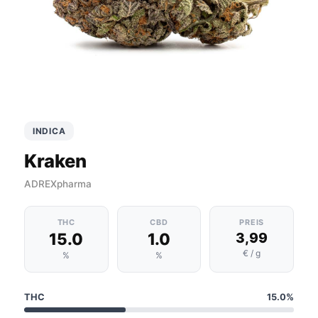
INDICA
Kraken
ADREXpharma
THC
CBD
PREIS
15.0
1.0
3,99
€ / g
%
%
THC
15.0%